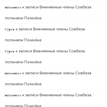
к записи
Вменяемые члены Совбеза
mitasmies
попеняли Помойке
к записи
Вменяемые члены Совбеза
Сурен
попеняли Помойке
к записи
Вменяемые члены Совбеза
Сурен
попеняли Помойке
к записи
Вменяемые члены Совбеза
mitasmies
попеняли Помойке
к записи
Вменяемые члены Совбеза
mitasmies
попеняли Помойке