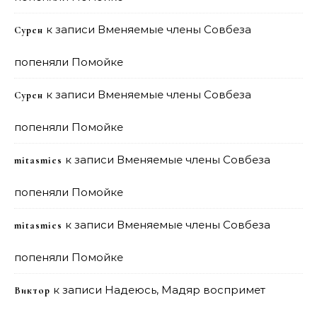
к записи
Вменяемые члены Совбеза
Сурен
попеняли Помойке
к записи
Вменяемые члены Совбеза
Сурен
попеняли Помойке
к записи
Вменяемые члены Совбеза
mitasmies
попеняли Помойке
к записи
Вменяемые члены Совбеза
mitasmies
попеняли Помойке
к записи
Надеюсь, Мадяр воспримет
Виктор