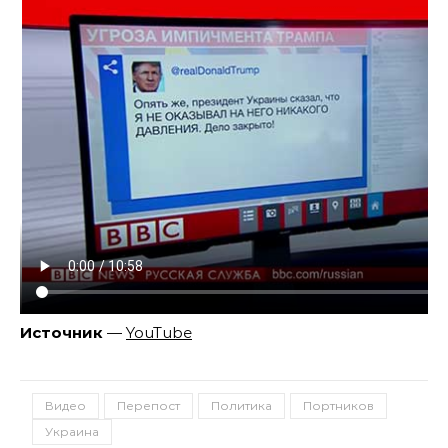
Источник
—
YouTube
Видео
Перепост
Политика
Портников
Украина