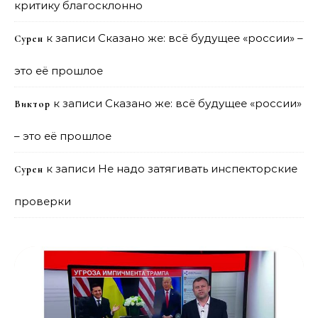
критику благосклонно
к записи
Сказано же: всё будущее «россии» –
Сурен
это её прошлое
к записи
Сказано же: всё будущее «россии»
Виктор
– это её прошлое
к записи
Не надо затягивать инспекторские
Сурен
проверки