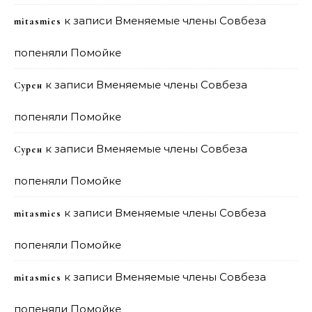
к записи
Вменяемые члены Совбеза
mitasmies
попеняли Помойке
к записи
Вменяемые члены Совбеза
Сурен
попеняли Помойке
к записи
Вменяемые члены Совбеза
Сурен
попеняли Помойке
к записи
Вменяемые члены Совбеза
mitasmies
попеняли Помойке
к записи
Вменяемые члены Совбеза
mitasmies
попеняли Помойке