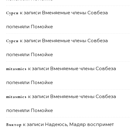
к записи
Вменяемые члены Совбеза
Сурен
попеняли Помойке
к записи
Вменяемые члены Совбеза
Сурен
попеняли Помойке
к записи
Вменяемые члены Совбеза
mitasmies
попеняли Помойке
к записи
Вменяемые члены Совбеза
mitasmies
попеняли Помойке
к записи
Надеюсь, Мадяр воспримет
Виктор