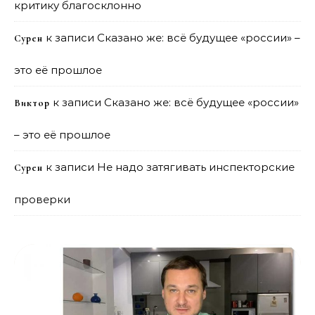
критику благосклонно
к записи
Сказано же: всё будущее «россии» –
Сурен
это её прошлое
к записи
Сказано же: всё будущее «россии»
Виктор
– это её прошлое
к записи
Не надо затягивать инспекторские
Сурен
проверки