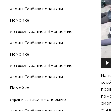
члены Совбеза попеняли
Помойке
к записи
Вменяемые
mitasmies
члены Совбеза попеняли
Помойке
к записи
Вменяемые
mitasmies
Нап
члены Совбеза попеняли
сооб
Помойке
про
пом
к записи
Вменяемые
Сурен
смо
оче
члены Совбеза попеняли