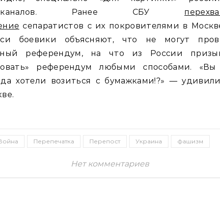
леканалов. Ранее СБУ
перехва
ение
сепаратистов с их покровителями в Москв
иси боевики объясняют, что не могут пров
тный референдум, на что из России призы
совать» референдум любыми способами. «Вы 
вда хотели возиться с бумажками!?» — удивили
ве.
Война
Перепечатка
Перепост
Украина
фашизм
Нет комментариев