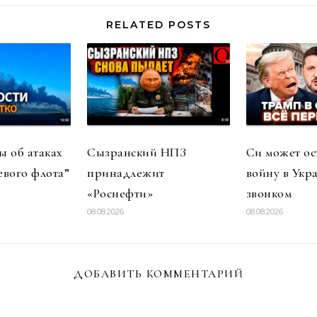
RELATED POSTS
 об атаках
Сызранский НПЗ
Си может ос
евого флота”
принадлежит
войну в Укр
«Роснефти»
звонком
08.08.2026
08.08.2026
ДОБАВИТЬ КОММЕНТАРИЙ