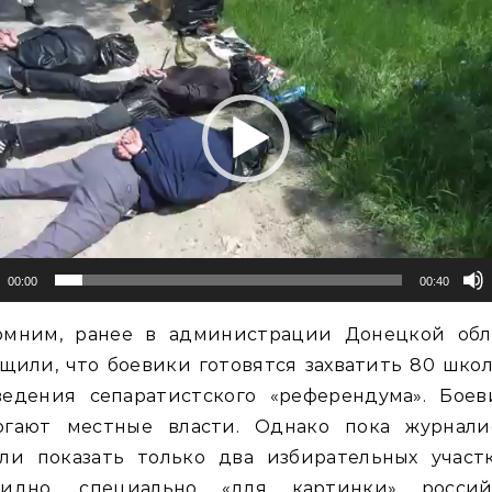
00:00
00:40
омним, ранее в администрации Донецкой обл
щили, что боевики готовятся захватить 80 шко
ведения сепаратистского «референдума». Боев
огают местные власти. Однако пока журнали
гли показать только два избирательных участ
видно, специально «для картинки» россий