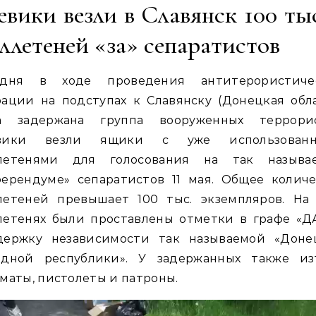
евики везли в Славянск 100 ты
ллетеней «за» сепаратистов
одня в ходе проведения антитерористиче
ации на подступах к Славянску (Донецкая обл
а задержана группа вооруженных террорис
вики везли ящики с уже использован
летенями для голосования на так называ
ферендуме» сепаратистов 11 мая. Общее количе
летеней превышает 100 тыс. экземпляров.
На 
летенях были проставлены отметки в графе «ДА
держку независимости так называемой «Доне
одной республики». У задержанных также из
маты, пистолеты и патроны.
Видеоплеер