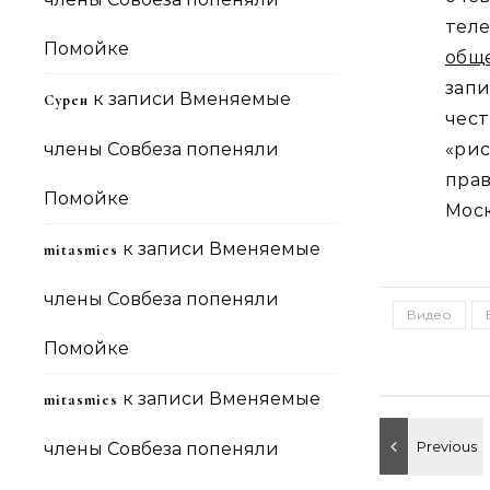
те
Помойке
общ
зап
к записи
Вменяемые
Сурен
чес
члены Совбеза попеняли
«ри
пра
Помойке
Моск
к записи
Вменяемые
mitasmies
члены Совбеза попеняли
Видео
Помойке
к записи
Вменяемые
mitasmies
члены Совбеза попеняли