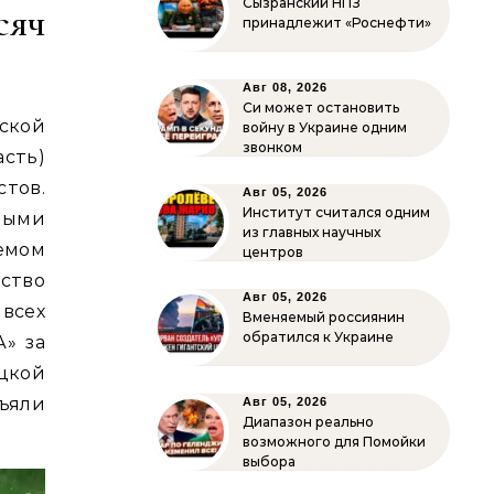
Сызранский НПЗ
сяч
принадлежит «Роснефти»
Авг 08, 2026
Си может остановить
ской
войну в Украине одним
звонком
асть)
тов.
Авг 05, 2026
Институт считался одним
ными
из главных научных
емом
центров
ство
Авг 05, 2026
всех
Вменяемый россиянин
обратился к Украине
» за
цкой
ъяли
Авг 05, 2026
Диапазон реально
возможного для Помойки
выбора