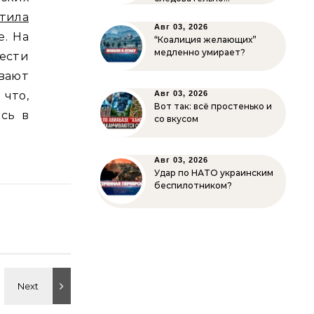
тила
Авг 03, 2026
е. На
“Коалиция желающих”
медленно умирает?
ести
вают
Авг 03, 2026
что,
Вот так: всё простенько и
сь в
со вкусом
Авг 03, 2026
Удар по НАТО украинским
беспилотником?