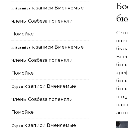
Бо
к записи
Вменяемые
mitasmies
бю
члены Совбеза попеняли
Сег
Помойке
опер
к записи
Вменяемые
mitasmies
был
Бое
члены Совбеза попеняли
бюл
«ре
Помойке
бюл
к записи
Вменяемые
Сурен
бюл
под
члены Совбеза попеняли
нар
Помойке
авто
к записи
Вменяемые
Сурен