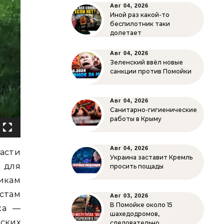
Авг 04, 2026
Иной раз какой-то
беспилотник таки
долетает
Авг 04, 2026
Зеленский ввёл новые
санкции против Помойки
Авг 04, 2026
Санитарно-гигиенические
работы в Крыму
Авг 04, 2026
асти
Украина заставит Кремль
л для
просить пощады
икам
стам
Авг 03, 2026
В Помойке около 15
ка —
шахедодромов,
ских
следовательно…