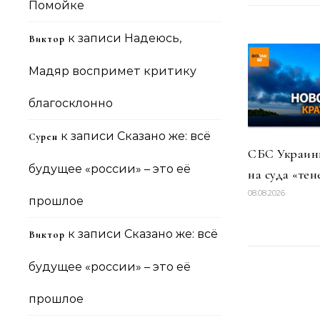
Помойке
к записи
Надеюсь,
Виктор
Мадяр воспримет критику
благосклонно
к записи
Сказано же: всё
Сурен
СБС Украины
будущее «россии» – это её
на суда «тен
08.08.2026
прошлое
к записи
Сказано же: всё
Виктор
будущее «россии» – это её
прошлое