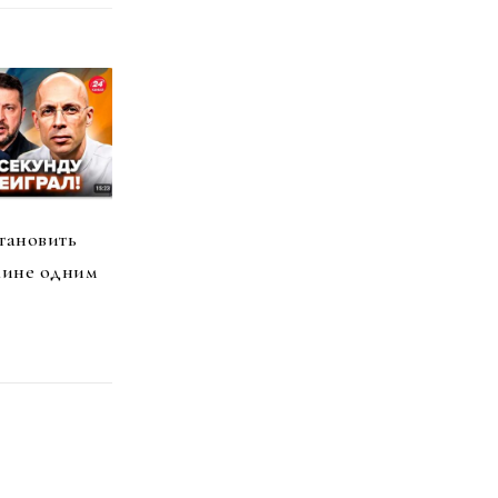
тановить
аине одним