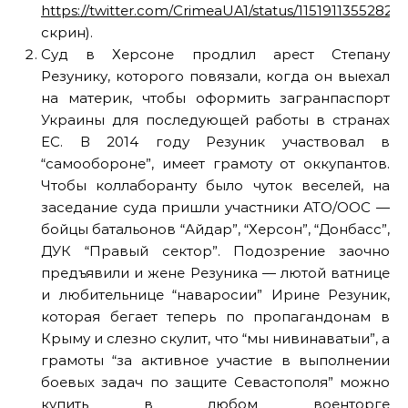
https://twitter.com/CrimeaUA1/status/11519113552822
скрин).
Суд в Херсоне продлил арест Степану
Резунику, которого повязали, когда он выехал
на материк, чтобы оформить загранпаспорт
Украины для последующей работы в странах
ЕС. В 2014 году Резуник участвовал в
“самообороне”, имеет грамоту от оккупантов.
Чтобы коллаборанту было чуток веселей, на
заседание суда пришли участники АТО/ООС —
бойцы батальонов “Айдар”, “Херсон”, “Донбасс”,
ДУК “Правый сектор”. Подозрение заочно
предъявили и жене Резуника — лютой ватнице
и любительнице “наваросии” Ирине Резуник,
которая бегает теперь по пропагандонам в
Крыму и слезно скулит, что “мы нивинаватыи”, а
грамоты “за активное участие в выполнении
боевых задач по защите Севастополя” можно
купить в любом военторге