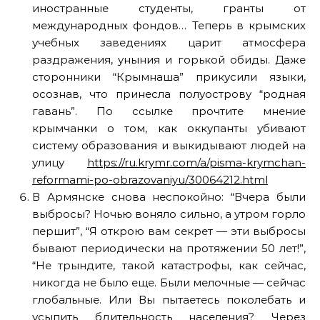
иностранные студенты, гранты от
международных фондов… Теперь в крымских
учебных заведениях царит атмосфера
раздражения, уныния и горькой обиды. Даже
сторонники “Крымнаша” прикусили языки,
осознав, что принесла полуострову “родная
гавань”. По ссылке прочтите мнение
крымчанки о том, как оккупанты убивают
систему образования и выкидывают людей на
улицу
https://ru.krymr.com/a/pisma-krymchan-
reformami-po-obrazovaniyu/30064212.html
В Армянске снова неспокойно: “Вчера были
выбросы? Ночью воняло сильно, а утром горло
першит”, “Я открою вам секрет — эти выбросы
бывают периодически на протяжении 50 лет!”,
“Не трындите, такой катастрофы, как сейчас,
никогда не было еще. Были мелочные — сейчас
глобальные. Или Вы пытаетесь поколебать и
усыпить бдительность населения? Через