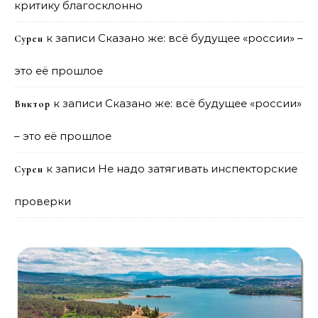
критику благосклонно
к записи
Сказано же: всё будущее «россии» –
Сурен
это её прошлое
к записи
Сказано же: всё будущее «россии»
Виктор
– это её прошлое
к записи
Не надо затягивать инспекторские
Сурен
проверки