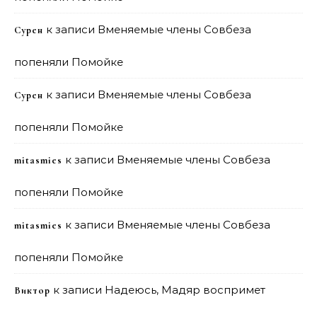
к записи
Вменяемые члены Совбеза
Сурен
попеняли Помойке
к записи
Вменяемые члены Совбеза
Сурен
попеняли Помойке
к записи
Вменяемые члены Совбеза
mitasmies
попеняли Помойке
к записи
Вменяемые члены Совбеза
mitasmies
попеняли Помойке
к записи
Надеюсь, Мадяр воспримет
Виктор