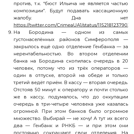
против, т.к. “бюст Ильича не является частью
композиции”. Будут подавать кассационную
жалобу. Дна нет
https://twitter.com/CrimeaUA1/status/1152181237903
На Бородина — одном из самых
густонаселённых районов Симферополя —
закрылось ещё одно отделение Генбанка — за
нерентабельностью. Во втором отделении
банка на Бородина скопилась очередь в 20
человек, потому что из трёх операторов —
один в отпуске, второй на обеде и только
третий ведёт приём. В кассу — вторая очередь.
Отстояв 50 минут к оператору и почти столько
же в кассу, подумалось, что до оккупации
очередь в три-четыре человека уже казалась
огромной. При этом банков было огромное
множество. Выбирай — не хочу! А тут их всего
два — Генбанк и РНКБ — и при этом они
постоянно сокращают свои отделения. На