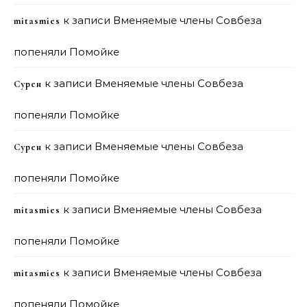
к записи
Вменяемые члены Совбеза
mitasmies
попеняли Помойке
к записи
Вменяемые члены Совбеза
Сурен
попеняли Помойке
к записи
Вменяемые члены Совбеза
Сурен
попеняли Помойке
к записи
Вменяемые члены Совбеза
mitasmies
попеняли Помойке
к записи
Вменяемые члены Совбеза
mitasmies
попеняли Помойке