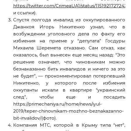
https://twitter.com/CrimeaUA1/status/1151921727242
и ссылки).
Спустя полгода инвалид из оккупированного
Джанкоя Игорь Никитенко узнал, что в
возбуждении уголовного дела по факту его
избиения на приеме у “депутата” Госдуры
Михаила Шеремета отказано. Сам отказ, как
оказалось, был вынесен еще месяц назад: “Это
решение означает, что чиновникам можно
безнаказанно бить инвалидов и ничего за это
не будет”, — прокомментировал потерпевший
Никитенко, у которого после избиения
оккупанты искали в квартире “украинский
след”, чтобы еще и посадить
https://primechaniya.ru/home/news/iyul-
2019/teper-chinovnikam-mozhno-beznakazanno-
bit-invalidov/(фото).
Компания МТС, которой в Крыму типа “нет”,