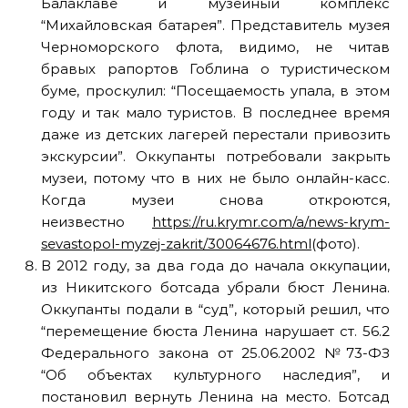
Балаклаве и музейный комплекс
“Михайловская батарея”. Представитель музея
Черноморского флота, видимо, не читав
бравых рапортов Гоблина о туристическом
буме, проскулил: “Посещаемость упала, в этом
году и так мало туристов. В последнее время
даже из детских лагерей перестали привозить
экскурсии”. Оккупанты потребовали закрыть
музеи, потому что в них не было онлайн-касс.
Когда музеи снова откроются,
неизвестно
https://ru.krymr.com/a/news-krym-
sevastopol-myzej-zakrit/30064676.html
(фото).
В 2012 году, за два года до начала оккупации,
из Никитского ботсада убрали бюст Ленина.
Оккупанты подали в “суд”, который решил, что
“перемещение бюста Ленина нарушает ст. 56.2
Федерального закона от 25.06.2002 №73-ФЗ
“Об объектах культурного наследия”, и
постановил вернуть Ленина на место. Ботсад