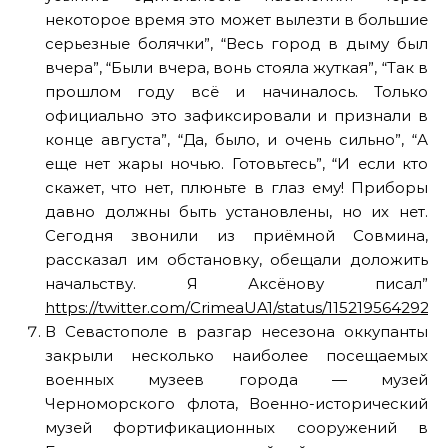
некоторое время это может вылезти в большие
серьезные болячки”, “Весь город в дыму был
вчера”, “Были вчера, вонь стояла жуткая”, “Так в
прошлом году всё и начиналось. Только
официально это зафиксировали и признали в
конце августа”, “Да, было, и очень сильно”, “А
еще нет жары ночью. Готовьтесь”, “И если кто
скажет, что нет, плюньте в глаз ему! Приборы
давно должны быть установлены, но их нет.
Сегодня звонили из приёмной Совмина,
рассказал им обстановку, обещали доложить
начальству. Я Аксёнову писал”
https://twitter.com/CrimeaUA1/status/1152195642929
В Севастополе в разгар несезона оккупанты
закрыли несколько наиболее посещаемых
военных музеев города — музей
Черноморского флота, Военно-исторический
музей фортификационных сооружений в