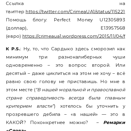
Ссылка на
твиттер
https://twitter.com/CrimeaUA1/status/115221
Помощь блогу: Perfect Money U12305893
(доллар), E13957568
(евро)
https://crimeaua1.wordpress.com/2015/11/04/fi
К P.S.
: Ну, то, что Сардыко здесь сморозил как
минимум три разнокалиберных чуши
одновременно – это вопрос второй. Или
десятый – даже циклиться на этом не хочу – всё
равно свою голову не приставишь. Но мне в
этом месте (
“В нашей моральной и православной
стране справедливость всегда была главным
критерием власти”
) хотелось бы уточнить у
прозревшего дебила – «в нашей» — это в
КАКОЙ? Поконкретнее можно? –
Ремарки
«Слова»