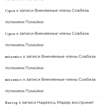
к записи
Вменяемые члены Совбеза
Сурен
попеняли Помойке
к записи
Вменяемые члены Совбеза
Сурен
попеняли Помойке
к записи
Вменяемые члены Совбеза
mitasmies
попеняли Помойке
к записи
Вменяемые члены Совбеза
mitasmies
попеняли Помойке
к записи
Надеюсь, Мадяр воспримет
Виктор