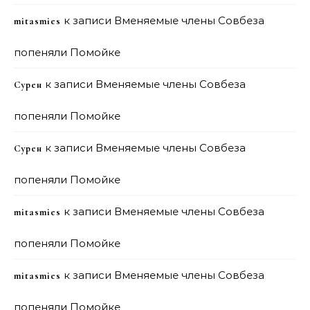
к записи
Вменяемые члены Совбеза
mitasmies
попеняли Помойке
к записи
Вменяемые члены Совбеза
Сурен
попеняли Помойке
к записи
Вменяемые члены Совбеза
Сурен
попеняли Помойке
к записи
Вменяемые члены Совбеза
mitasmies
попеняли Помойке
к записи
Вменяемые члены Совбеза
mitasmies
попеняли Помойке