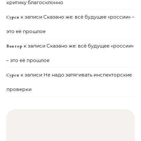
критику благосклонно
к записи
Сказано же: всё будущее «россии» –
Сурен
это её прошлое
к записи
Сказано же: всё будущее «россии»
Виктор
– это её прошлое
к записи
Не надо затягивать инспекторские
Сурен
проверки