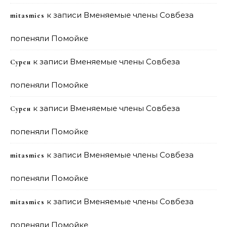
к записи
Вменяемые члены Совбеза
mitasmies
попеняли Помойке
к записи
Вменяемые члены Совбеза
Сурен
попеняли Помойке
к записи
Вменяемые члены Совбеза
Сурен
попеняли Помойке
к записи
Вменяемые члены Совбеза
mitasmies
попеняли Помойке
к записи
Вменяемые члены Совбеза
mitasmies
попеняли Помойке