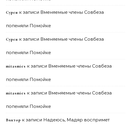
к записи
Вменяемые члены Совбеза
Сурен
попеняли Помойке
к записи
Вменяемые члены Совбеза
Сурен
попеняли Помойке
к записи
Вменяемые члены Совбеза
mitasmies
попеняли Помойке
к записи
Вменяемые члены Совбеза
mitasmies
попеняли Помойке
к записи
Надеюсь, Мадяр воспримет
Виктор