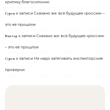
критику благосклонно
к записи
Сказано же: всё будущее «россии» –
Сурен
это её прошлое
к записи
Сказано же: всё будущее «россии»
Виктор
– это её прошлое
к записи
Не надо затягивать инспекторские
Сурен
проверки