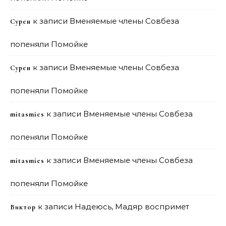
к записи
Вменяемые члены Совбеза
Сурен
попеняли Помойке
к записи
Вменяемые члены Совбеза
Сурен
попеняли Помойке
к записи
Вменяемые члены Совбеза
mitasmies
попеняли Помойке
к записи
Вменяемые члены Совбеза
mitasmies
попеняли Помойке
к записи
Надеюсь, Мадяр воспримет
Виктор