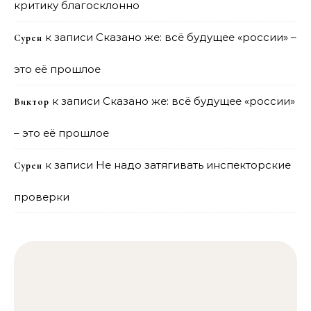
критику благосклонно
к записи
Сказано же: всё будущее «россии» –
Сурен
это её прошлое
к записи
Сказано же: всё будущее «россии»
Виктор
– это её прошлое
к записи
Не надо затягивать инспекторские
Сурен
проверки