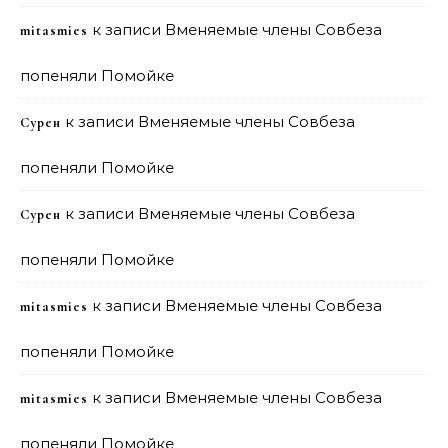
к записи
Вменяемые члены Совбеза
mitasmies
попеняли Помойке
к записи
Вменяемые члены Совбеза
Сурен
попеняли Помойке
к записи
Вменяемые члены Совбеза
Сурен
попеняли Помойке
к записи
Вменяемые члены Совбеза
mitasmies
попеняли Помойке
к записи
Вменяемые члены Совбеза
mitasmies
попеняли Помойке