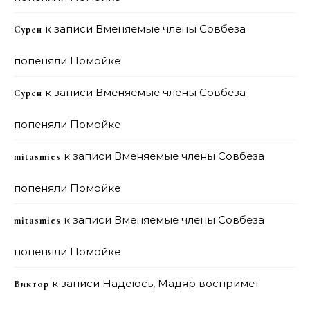
к записи
Вменяемые члены Совбеза
Сурен
попеняли Помойке
к записи
Вменяемые члены Совбеза
Сурен
попеняли Помойке
к записи
Вменяемые члены Совбеза
mitasmies
попеняли Помойке
к записи
Вменяемые члены Совбеза
mitasmies
попеняли Помойке
к записи
Надеюсь, Мадяр воспримет
Виктор