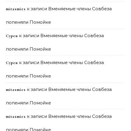
к записи
Вменяемые члены Совбеза
mitasmies
попеняли Помойке
к записи
Вменяемые члены Совбеза
Сурен
попеняли Помойке
к записи
Вменяемые члены Совбеза
Сурен
попеняли Помойке
к записи
Вменяемые члены Совбеза
mitasmies
попеняли Помойке
к записи
Вменяемые члены Совбеза
mitasmies
попеняли Помойке