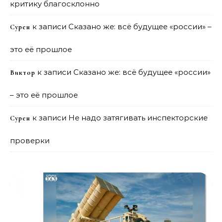
критику благосклонно
к записи
Сказано же: всё будущее «россии» –
Сурен
это её прошлое
к записи
Сказано же: всё будущее «россии»
Виктор
– это её прошлое
к записи
Не надо затягивать инспекторские
Сурен
проверки