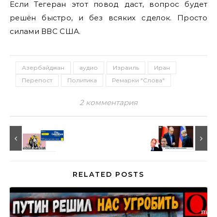
Если Тегеран этот повод даст, вопрос будет
решён быстро, и без всяких сделок. Просто
силами ВВС США.
Азербайджан
аудио
Израиль
Иран
Перепост
Политика
Ремарки "Слова"
2 комментария
RELATED POSTS