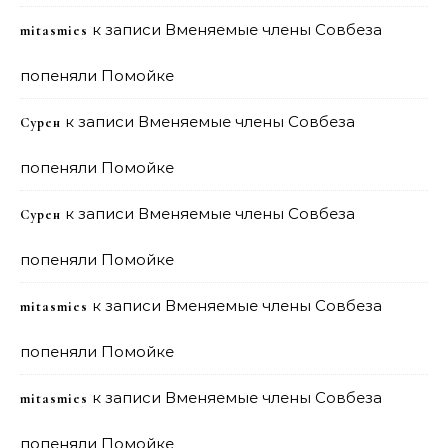
к записи
Вменяемые члены Совбеза
mitasmies
попеняли Помойке
к записи
Вменяемые члены Совбеза
Сурен
попеняли Помойке
к записи
Вменяемые члены Совбеза
Сурен
попеняли Помойке
к записи
Вменяемые члены Совбеза
mitasmies
попеняли Помойке
к записи
Вменяемые члены Совбеза
mitasmies
попеняли Помойке