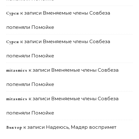
к записи
Вменяемые члены Совбеза
Сурен
попеняли Помойке
к записи
Вменяемые члены Совбеза
Сурен
попеняли Помойке
к записи
Вменяемые члены Совбеза
mitasmies
попеняли Помойке
к записи
Вменяемые члены Совбеза
mitasmies
попеняли Помойке
к записи
Надеюсь, Мадяр воспримет
Виктор