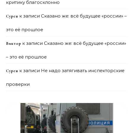
критику благосклонно
к записи
Сказано же: всё будущее «россии» –
Сурен
это её прошлое
к записи
Сказано же: всё будущее «россии»
Виктор
– это её прошлое
к записи
Не надо затягивать инспекторские
Сурен
проверки