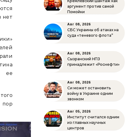
Кремлёвский шантаж как
аргумент против самой
ются
Помойки
в нет
Авг 08, 2026
СБС Украины об атаках на
суда «теневого флота”
ики»
елей
Авг 08, 2026
рали
Сызранский НПЗ
тина
принадлежит «Роснефти»
я ее
Авг 08, 2026
Си может остановить
войну в Украине одним
того
звонком
 пор
Авг 05, 2026
Институт считался одним
из главных научных
центров