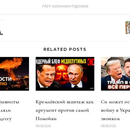
Нет комментариев
RELATED POSTS
 фашисты
Кремлёвский шантаж как
Си может ос
еляли
аргумент против самой
войну в Укр
дессу
Помойки
звонком
08.08.2026
08.08.2026