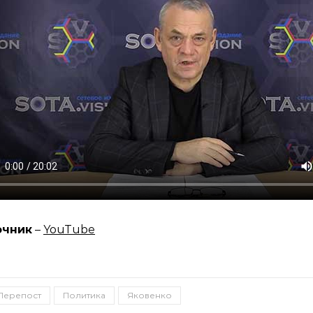
очник
–
YouTube
Перепост
Политика
Яковенко