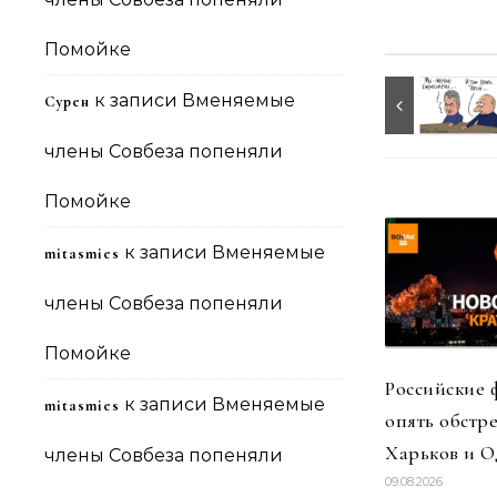
Помойке
к записи
Вменяемые
Сурен
члены Совбеза попеняли
Помойке
к записи
Вменяемые
mitasmies
члены Совбеза попеняли
Помойке
Российские
к записи
Вменяемые
mitasmies
опять обстр
Харьков и О
члены Совбеза попеняли
09.08.2026