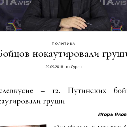
ПОЛИТИКА
Бойцов нокаутировали груш
29.09.2018
- от
Сурен
слевкусие – 12. Путинских бой
каутировали груши
Игорь Яков
ойгу объявил о поставке А