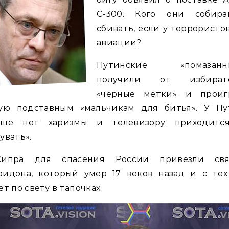
С-300. Кого они собира
сбивать, если у террористо
авиации?
Путинские «помазанн
получили от избират
«черные метки» и проиг
хую подставным «мальчикам для битья». У Пу
ьше нет харизмы и телевизору приходитс
увать».
ипра для спасения России привезли свя
ридона, который умер 17 веков назад и с тех
ет по свету в тапочках.