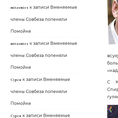
к записи
Вменяемые
mitasmies
члены Совбеза попеняли
Помойке
к записи
Вменяемые
mitasmies
члены Совбеза попеняли
всу
бол
Помойке
«над
к записи
Вменяемые
Сурен
С К
Спи
члены Совбеза попеняли
гуля
Помойке
к записи
Вменяемые
Сурен