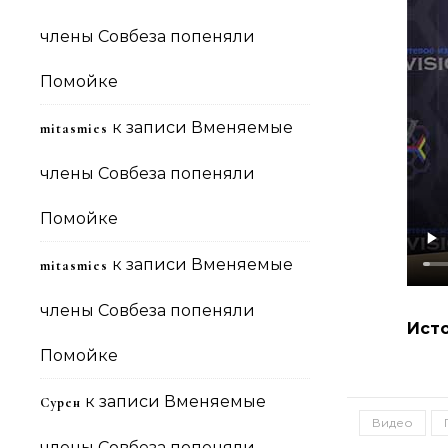
члены Совбеза попеняли
Помойке
к записи
Вменяемые
mitasmies
члены Совбеза попеняли
Помойке
к записи
Вменяемые
mitasmies
члены Совбеза попеняли
Ист
Помойке
к записи
Вменяемые
Сурен
Видео
члены Совбеза попеняли