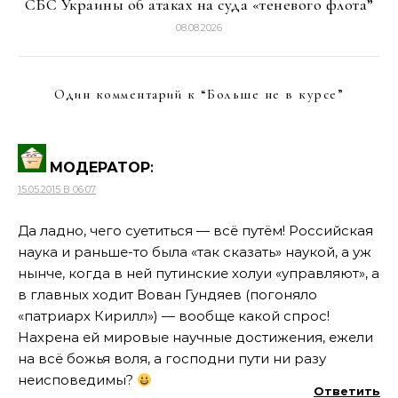
СБС Украины об атаках на суда «теневого флота”
08.08.2026
Один комментарий к “
Больше не в курсе
”
МОДЕРАТОР
:
15.05.2015 В 06:07
Да ладно, чего суетиться — всё путём! Российская
наука и раньше-то была «так сказать» наукой, а уж
нынче, когда в ней путинские холуи «управляют», а
в главных ходит Вован Гундяев (погоняло
«патриарх Кирилл») — вообще какой спрос!
Нахрена ей мировые научные достижения, ежели
на всё божья воля, а господни пути ни разу
неисповедимы?
Ответить