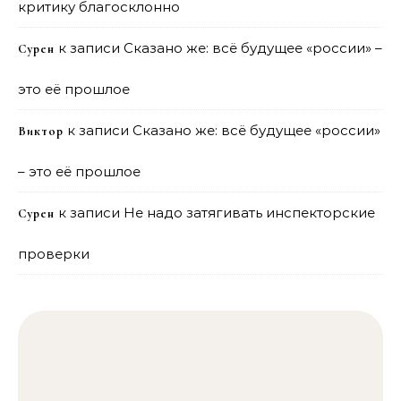
критику благосклонно
к записи
Сказано же: всё будущее «россии» –
Сурен
это её прошлое
к записи
Сказано же: всё будущее «россии»
Виктор
– это её прошлое
к записи
Не надо затягивать инспекторские
Сурен
проверки