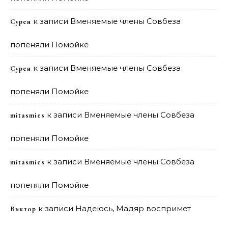
к записи
Вменяемые члены Совбеза
Сурен
попеняли Помойке
к записи
Вменяемые члены Совбеза
Сурен
попеняли Помойке
к записи
Вменяемые члены Совбеза
mitasmies
попеняли Помойке
к записи
Вменяемые члены Совбеза
mitasmies
попеняли Помойке
к записи
Надеюсь, Мадяр воспримет
Виктор