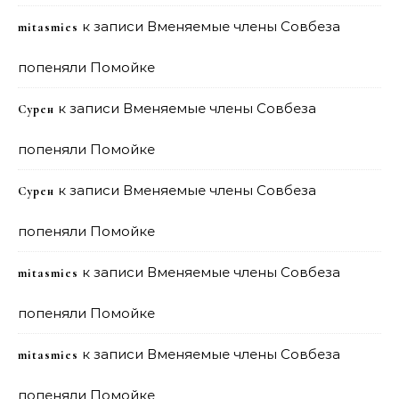
к записи
Вменяемые члены Совбеза
mitasmies
попеняли Помойке
к записи
Вменяемые члены Совбеза
Сурен
попеняли Помойке
к записи
Вменяемые члены Совбеза
Сурен
попеняли Помойке
к записи
Вменяемые члены Совбеза
mitasmies
попеняли Помойке
к записи
Вменяемые члены Совбеза
mitasmies
попеняли Помойке