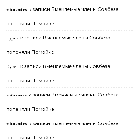
к записи
Вменяемые члены Совбеза
mitasmies
попеняли Помойке
к записи
Вменяемые члены Совбеза
Сурен
попеняли Помойке
к записи
Вменяемые члены Совбеза
Сурен
попеняли Помойке
к записи
Вменяемые члены Совбеза
mitasmies
попеняли Помойке
к записи
Вменяемые члены Совбеза
mitasmies
попеняли Помойке