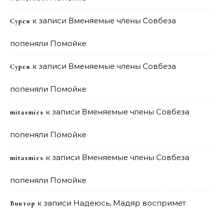
к записи
Вменяемые члены Совбеза
Сурен
попеняли Помойке
к записи
Вменяемые члены Совбеза
Сурен
попеняли Помойке
к записи
Вменяемые члены Совбеза
mitasmies
попеняли Помойке
к записи
Вменяемые члены Совбеза
mitasmies
попеняли Помойке
к записи
Надеюсь, Мадяр воспримет
Виктор