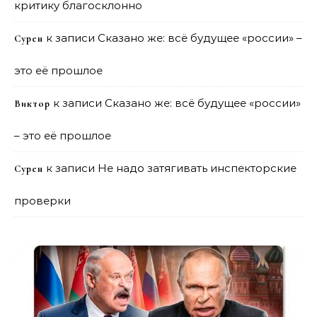
критику благосклонно
к записи
Сказано же: всё будущее «россии» –
Сурен
это её прошлое
к записи
Сказано же: всё будущее «россии»
Виктор
– это её прошлое
к записи
Не надо затягивать инспекторские
Сурен
проверки