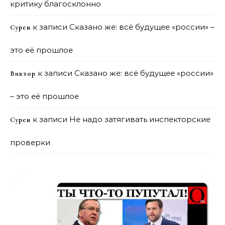
критику благосклонно
к записи
Сказано же: всё будущее «россии» –
Сурен
это её прошлое
к записи
Сказано же: всё будущее «россии»
Виктор
– это её прошлое
к записи
Не надо затягивать инспекторские
Сурен
проверки