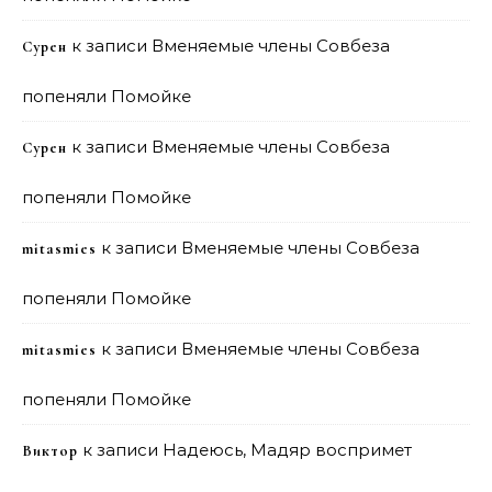
к записи
Вменяемые члены Совбеза
Сурен
попеняли Помойке
к записи
Вменяемые члены Совбеза
Сурен
попеняли Помойке
к записи
Вменяемые члены Совбеза
mitasmies
попеняли Помойке
к записи
Вменяемые члены Совбеза
mitasmies
попеняли Помойке
к записи
Надеюсь, Мадяр воспримет
Виктор