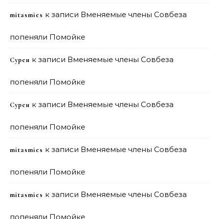
к записи
Вменяемые члены Совбеза
mitasmies
попеняли Помойке
к записи
Вменяемые члены Совбеза
Сурен
попеняли Помойке
к записи
Вменяемые члены Совбеза
Сурен
попеняли Помойке
к записи
Вменяемые члены Совбеза
mitasmies
попеняли Помойке
к записи
Вменяемые члены Совбеза
mitasmies
попеняли Помойке