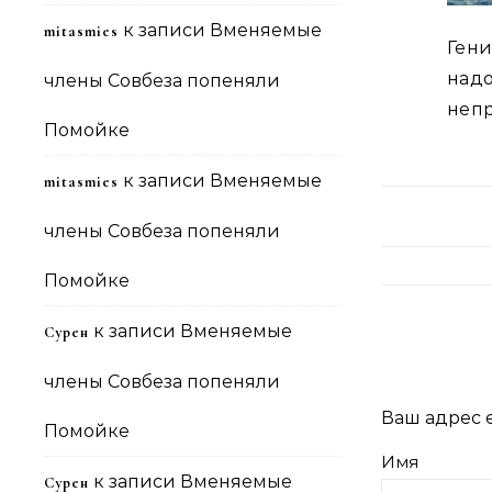
к записи
Вменяемые
mitasmies
Гени
над
члены Совбеза попеняли
непр
Помойке
к записи
Вменяемые
mitasmies
члены Совбеза попеняли
Помойке
к записи
Вменяемые
Сурен
члены Совбеза попеняли
Ваш адрес e
Помойке
Имя
к записи
Вменяемые
Сурен