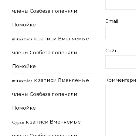
члены Совбеза попеняли
Email
Помойке
к записи
Вменяемые
mitasmies
Сайт
члены Совбеза попеняли
Помойке
Комментар
к записи
Вменяемые
mitasmies
члены Совбеза попеняли
Помойке
к записи
Вменяемые
Сурен
члены Совбеза попеняли