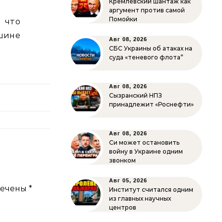
Кремлёвский шантаж как
аргумент против самой
Помойки
, что
шине
Авг 08, 2026
СБС Украины об атаках на
суда «теневого флота”
Авг 08, 2026
Сызранский НПЗ
принадлежит «Роснефти»
Авг 08, 2026
Си может остановить
войну в Украине одним
звонком
Авг 05, 2026
мечены
*
Институт считался одним
из главных научных
центров