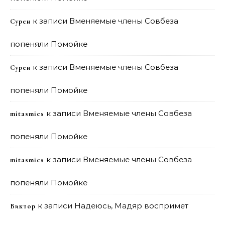
к записи
Вменяемые члены Совбеза
Сурен
попеняли Помойке
к записи
Вменяемые члены Совбеза
Сурен
попеняли Помойке
к записи
Вменяемые члены Совбеза
mitasmies
попеняли Помойке
к записи
Вменяемые члены Совбеза
mitasmies
попеняли Помойке
к записи
Надеюсь, Мадяр воспримет
Виктор