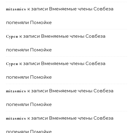
к записи
Вменяемые члены Совбеза
mitasmies
попеняли Помойке
к записи
Вменяемые члены Совбеза
Сурен
попеняли Помойке
к записи
Вменяемые члены Совбеза
Сурен
попеняли Помойке
к записи
Вменяемые члены Совбеза
mitasmies
попеняли Помойке
к записи
Вменяемые члены Совбеза
mitasmies
попеняли Помойке