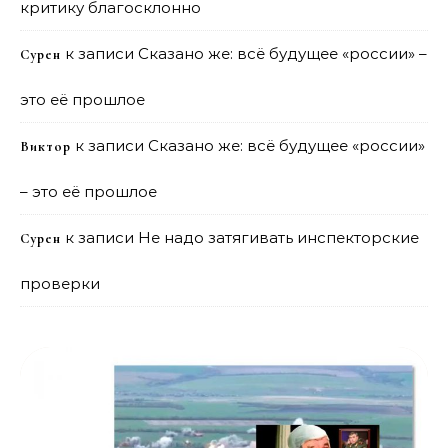
критику благосклонно
к записи
Сказано же: всё будущее «россии» –
Сурен
это её прошлое
к записи
Сказано же: всё будущее «россии»
Виктор
– это её прошлое
к записи
Не надо затягивать инспекторские
Сурен
проверки