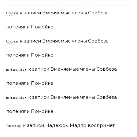
к записи
Вменяемые члены Совбеза
Сурен
попеняли Помойке
к записи
Вменяемые члены Совбеза
Сурен
попеняли Помойке
к записи
Вменяемые члены Совбеза
mitasmies
попеняли Помойке
к записи
Вменяемые члены Совбеза
mitasmies
попеняли Помойке
к записи
Надеюсь, Мадяр воспримет
Виктор