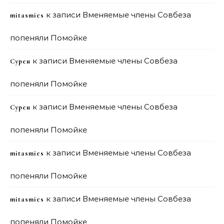
к записи
Вменяемые члены Совбеза
mitasmies
попеняли Помойке
к записи
Вменяемые члены Совбеза
Сурен
попеняли Помойке
к записи
Вменяемые члены Совбеза
Сурен
попеняли Помойке
к записи
Вменяемые члены Совбеза
mitasmies
попеняли Помойке
к записи
Вменяемые члены Совбеза
mitasmies
попеняли Помойке