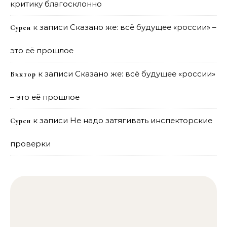
критику благосклонно
к записи
Сказано же: всё будущее «россии» –
Сурен
это её прошлое
к записи
Сказано же: всё будущее «россии»
Виктор
– это её прошлое
к записи
Не надо затягивать инспекторские
Сурен
проверки