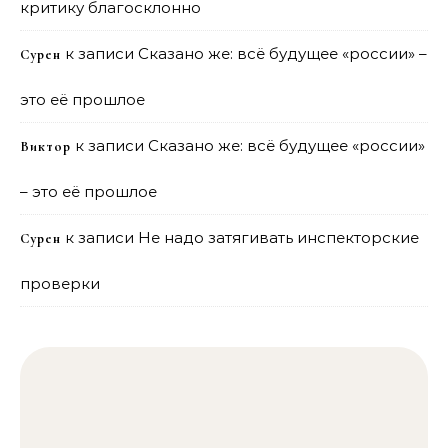
критику благосклонно
к записи
Сказано же: всё будущее «россии» –
Сурен
это её прошлое
к записи
Сказано же: всё будущее «россии»
Виктор
– это её прошлое
к записи
Не надо затягивать инспекторские
Сурен
проверки