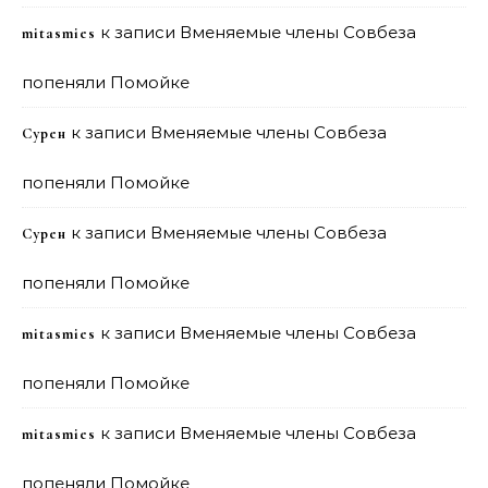
к записи
Вменяемые члены Совбеза
mitasmies
попеняли Помойке
к записи
Вменяемые члены Совбеза
Сурен
попеняли Помойке
к записи
Вменяемые члены Совбеза
Сурен
попеняли Помойке
к записи
Вменяемые члены Совбеза
mitasmies
попеняли Помойке
к записи
Вменяемые члены Совбеза
mitasmies
попеняли Помойке