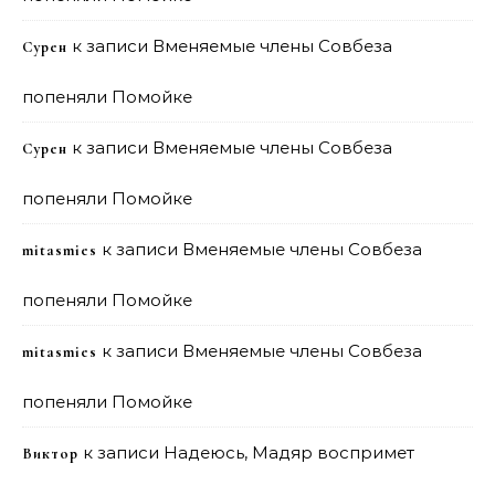
к записи
Вменяемые члены Совбеза
Сурен
попеняли Помойке
к записи
Вменяемые члены Совбеза
Сурен
попеняли Помойке
к записи
Вменяемые члены Совбеза
mitasmies
попеняли Помойке
к записи
Вменяемые члены Совбеза
mitasmies
попеняли Помойке
к записи
Надеюсь, Мадяр воспримет
Виктор