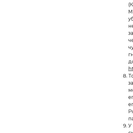
(
М
у
н
з
ч
ч
г
д
h
Т
з
м
е
е
Р
п
У