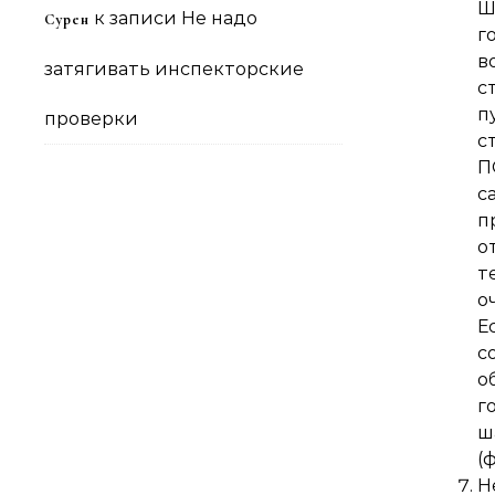
Ш
к записи
Не надо
Сурен
г
в
затягивать инспекторские
с
п
проверки
с
П
с
п
о
т
о
Е
с
о
г
ш
(
Н