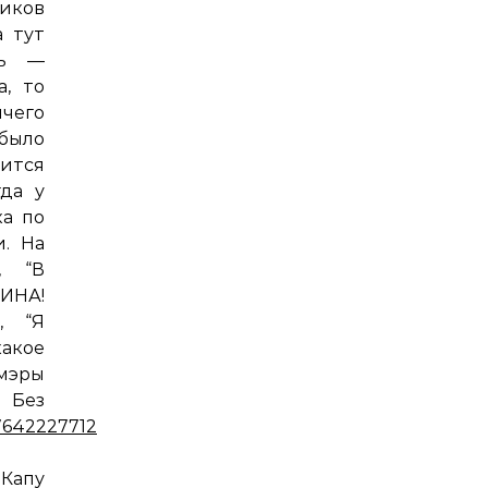
ников
а тут
шь —
а, то
ичего
 было
нится
гда у
ка по
. На
, “В
ЯИНА!
, “Я
какое
мэры
. Без
57642227712
Капу