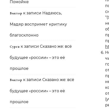
Помойке
п
с
к записи
Надеюсь,
Виктор
“
н
Мадяр воспримет критику
о
п
благосклонно
п
к записи
Сказано же: всё
h
Сурен
Н
будущее «россии» – это её
ч
г
прошлое
о
п
к записи
Сказано же: всё
Виктор
н
к
будущее «россии» – это её
о
(
прошлое
р