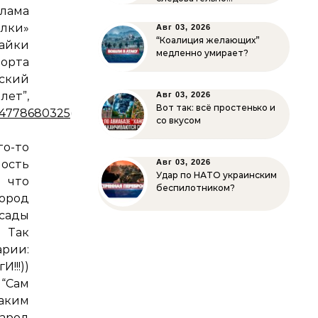
лама
олки»
Авг 03, 2026
“Коалиция желающих”
айки
медленно умирает?
орта
ский
ет”,
Авг 03, 2026
Вот так: всё простенько и
004778680325
(фото-
со вкусом
о-то
ость
Авг 03, 2026
Удар по НАТО украинским
 что
беспилотником?
город
тсады
 Так
арии:
!!))
, “Сам
таким
арод