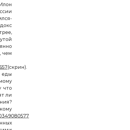
 Илон
оссии
ился-
докс
трее,
рутой
оянно
, чем
657
(скрин).
й еды
мому
у что
ят ли
ения?
кому
090349080577
(скрин).
онных
ими