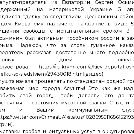
епутат-предатель из Евпатории Сергей Осьми
адержанный на материковой Украине 3 апр
одписал сделку со следствием. Деснянским рай
удом Киева ему назначено наказание в виде 5
ишения свободы с испытательным сроком 3 г
сьминин был активным пособником россии в зах
рыма. Надеюсь, что за столь гуманное наказ
редатель рассказал достаточно много подробно
первых дней оккупац
олуострова
https://ru.krymr.com/a/kiev-deputat-os
delku-so-sledstviem/29430018.html
(видео).
лушта начала процветать по стандартам родной го
Уважаемая мер города Алушты! Это как же над
юбить свой город, чтобы довести его до та
остояния — состояния мусорной свалки. Стыд и 
ам и Вашим коммунальным служба
ttps://twitter.com/CrimeaUA1/status/1028695511686152193
крин).
ыставки гробов и ритуальных услуг в оккупиров