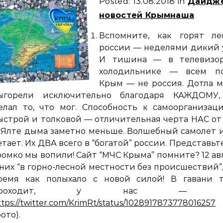
Posted: 13.08.2018 in
Дайдж
новостей Крымнаша
Вспомните, как горят ле
россии — неделями дикий 
И тишина — в телевизор
холодильнике — всем по
Крым — не россия. Дотла 
ыгорели исключительно благодаря КАЖДОМУ,
елал то, что мог. Способность к самоорганиза
ыстрой и толковой — отличительная черта НАС от
 Ялте дыма заметно меньше. Волшебный самолет 
етает. Их ДВА всего в “богатой” россии. Представьте
ромко мы вопили! Сайт “МЧС Крыма” помните? 12 ав
 них “в горно-лесной местности без происшествий”,
ремя как полыхало с новой силой! В гавани т
проходит, у нас — н
ttps://twitter.com/KrimRt/status/1028917873778016257
фото).