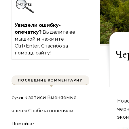
Увидели ошибку-
опечатку?
Выделите ее
мышкой и нажмите
Ctrl+Enter. Спасибо за
Че
помощь сайту!
ПОСЛЕДНИЕ КОММЕНТАРИИ
к записи
Вменяемые
Сурен
Новости Крымнаша. Выпуск #1366 за 13.08.2018 «В россии
чер
члены Совбеза попеняли
эко
Помойке