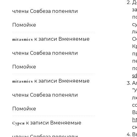
Д
з
члены Совбеза попеняли
п
с
Помойке
л
к записи
Вменяемые
О
mitasmies
К
члены Совбеза попеняли
п
Помойке
п
s
к записи
Вменяемые
mitasmies
А
“
члены Совбеза попеняли
л
с
Помойке
В
h
к записи
Вменяемые
Сурен
с
В
члены Совбеза попеняли