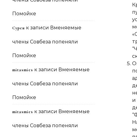
К
п
Помойке
у
м
к записи
Вменяемые
Сурен
«
т
члены Совбеза попеняли
“
Помойке
с
О
к записи
Вменяемые
mitasmies
п
а
члены Совбеза попеняли
д
н
Помойке
и
д
к записи
Вменяемые
mitasmies
“
На
члены Совбеза попеняли
м
п