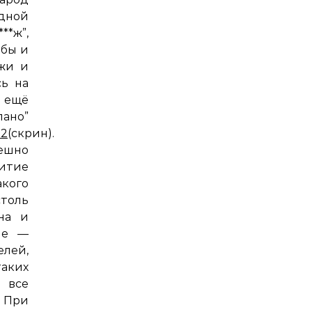
одной
**ж”,
 бы и
лжи и
сь на
 ещё
но”
52
(скрин).
ешно
витие
кого
толь
зна и
ые —
елей,
аких
 все
. При