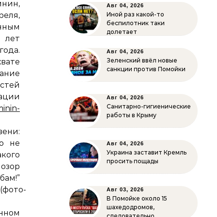
нин,
Авг 04, 2026
еля,
Иной раз какой-то
беспилотник таки
онным
долетает
 лет
ода.
Авг 04, 2026
Зеленский ввёл новые
вате
санкции против Помойки
ание
стей
ии
Авг 04, 2026
Санитарно-гигиенические
minin-
работы в Крыму
вени:
о не
Авг 04, 2026
Украина заставит Кремль
кого
просить пощады
позор
м!”
(фото-
Авг 03, 2026
В Помойке около 15
шахедодромов,
анном
следовательно…