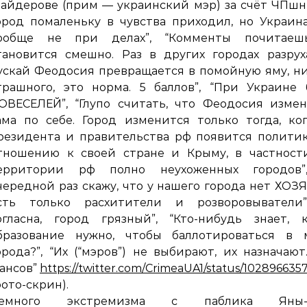
айдерове (прим — украинский мэр) за счёт ЧПш
ород помаленьку в чувства приходил, но Украин
ообще не при делах”, “Комменты почитае
тановится смешно. Раз в других городах разрух
ускай Феодосия превращается в помойную яму, н
трашного, это норма. 5 баллов”, “При Украине
ОВЕСЕЛЕЙ”, “Глупо считать, что Феодосия изме
ама по себе. Город изменится только тогда, ко
резидента и правительства рф появится полити
тношению к своей стране и Крыму, в частности
ерритории рф полно неухоженных городов”
чередной раз скажу, что у нашего города нет ХОЗ
сть только расхитители и розворовыватели”
огласна, город грязный”, “Кто-нибудь знает, 
бразование нужно, чтобы баллотироваться в 
орода?”, “Их (“мэров”) не выбирают, их назначают
ансов”
https://twitter.com/CrimeaUA1/status/10289663
фото-скрин).
емного экстремизма с паблика Яны-