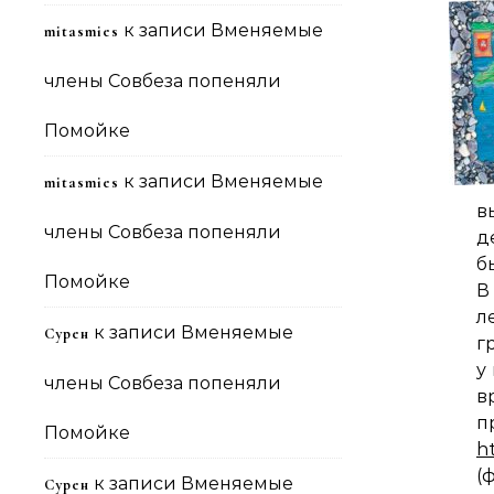
к записи
Вменяемые
mitasmies
члены Совбеза попеняли
Помойке
к записи
Вменяемые
mitasmies
в
члены Совбеза попеняли
д
б
Помойке
В
л
к записи
Вменяемые
Сурен
г
у
члены Совбеза попеняли
в
Помойке
h
(
к записи
Вменяемые
Сурен