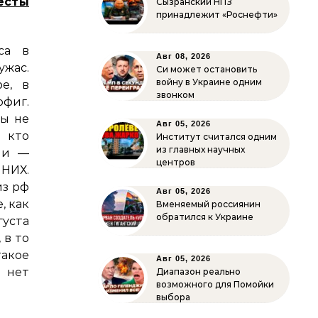
есты
Сызранский НПЗ
принадлежит «Роснефти»
са в
Авг 08, 2026
ужас.
Си может остановить
войну в Украине одним
е, в
звонком
фиг.
мы не
Авг 05, 2026
 кто
Институт считался одним
из главных научных
ции —
центров
 НИХ.
из рф
Авг 05, 2026
, как
Вменяемый россиянин
обратился к Украине
густа
 в то
акое
Авг 05, 2026
ет
Диапазон реально
возможного для Помойки
выбора