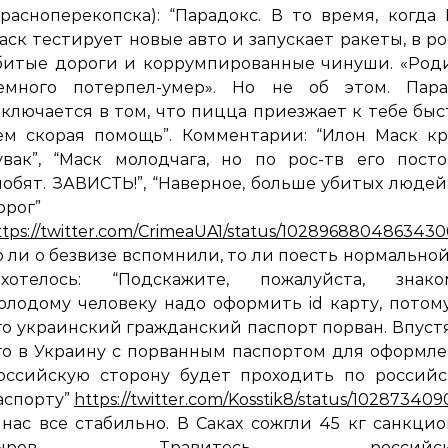
Красноперекопска): “Парадокс. В то время, когда
аск тестирует новые авто и запускает ракеты, в р
битые дороги и коррумпированные чинуши. «Род
емного потерпел-умер». Но не об этом. Пара
аключается в том, что пицца приезжает к тебе быс
ем скорая помощь”. Комментарии: “Илон Маск к
увак”, “Маск молодчага, но по рос-тв его пост
нобят. ЗАВИСТЬ!”, “Наверное, больше убитых людей
орог”
ttps://twitter.com/CrimeaUA1/status/1028968804863430
о ли о безвизе вспомнили, то ли поесть нормально
ахотелось: “Подскажите, пожалуйста, знако
олодому человеку надо оформить id карту, потом
го украинский гражданский паспорт порван. Впуст
го в Украину с порванным паспортом для оформл
оссийскую сторону будет проходить по российс
аспорту”
https://twitter.com/Kosstik8/status/1028734
 нас все стабильно. В Саках сожгли 45 кг санкци
сыров. Травитесь российск