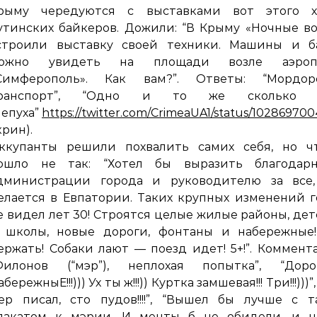
рыму чередуются с выставками вот этого х
утинских байкеров. Дожили: “В Крыму «Ночные в
строили выставку своей техники. Машины и б
ожно увидеть на площади возле аэроп
Симферополь». Как вам?”. Ответы: “Мордор
ранспорт”, “Одно и то же сколько л
Чепуха”
https://twitter.com/CrimeaUA1/status/1028697
крин).
ккупанты решили похвалить самих себя, но чт
ошло не так: “Хотел бы выразить благодарн
дминистрации города и руководителю за все,
елается в Евпатории. Таких крупных изменений 
е видел лет 30! Строятся целые жилые районы, де
 школы, новые дороги, фонтаны и набережные!
ержать! Собаки лают — поезд идет! 5+!”. Коммент
Филонов (“мэр”), неплохая попытка”, “ДорогИ!
бережныЕ!!!))) Ух ты ж!!!)) Куртка замшевая!!! Три!!!)))”
ер писал, сто пудов!!!!”, “Вышел бы лучше с 
лакатом к мэрии. И менты б не обидели, и н