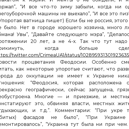
оржал”, “И все что-то зиму забыли, когда ни 
негоуборочной машины не выехало”, “И все это пиз*
(Упоротая ватница пишет) Если бы не россия, этого
е было. Нет в городе хорошего хозяина, много 
бмана! Увы”, “Давайте следующего мэра”, “Делало
ротяжении 20 лет, а не 4-х. Так что тут надо
рикинуть, когда больше сдела
ttps://twitter.com/CrimeaUA1/status/10289593130192363
овости процветания Феодосии. Особенно см
итать, как некоторые упоротые считают, что раз
орода до оккупации не имеет к Украине ника
тношения: “Феодосия, которая расположена с
рекрасно географически, сейчас запущена, гря
еобустроена. Многие — и приезжие, и местн
онстатируют это, обвиняя власти, местных жит
тдыхающих, и т.д.”. Комментарии: “При укре т
убитых) фасадов не было”, “При Украине
емонтировалось”, “Украина тут была ни при чем