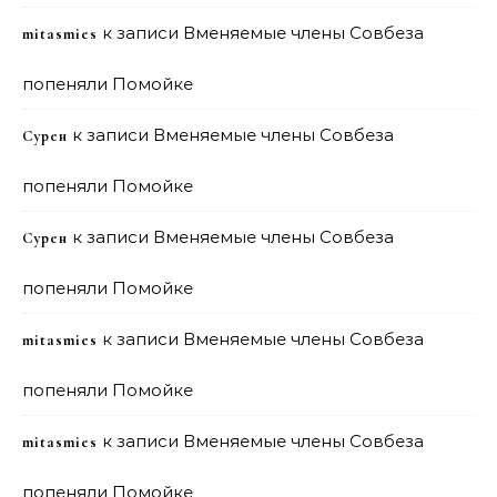
к записи
Вменяемые члены Совбеза
mitasmies
попеняли Помойке
к записи
Вменяемые члены Совбеза
Сурен
попеняли Помойке
к записи
Вменяемые члены Совбеза
Сурен
попеняли Помойке
к записи
Вменяемые члены Совбеза
mitasmies
попеняли Помойке
к записи
Вменяемые члены Совбеза
mitasmies
попеняли Помойке