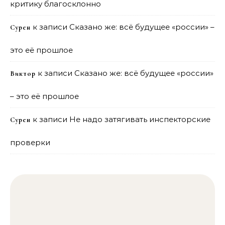
критику благосклонно
к записи
Сказано же: всё будущее «россии» –
Сурен
это её прошлое
к записи
Сказано же: всё будущее «россии»
Виктор
– это её прошлое
к записи
Не надо затягивать инспекторские
Сурен
проверки