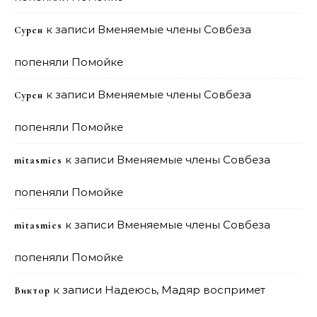
к записи
Вменяемые члены Совбеза
Сурен
попеняли Помойке
к записи
Вменяемые члены Совбеза
Сурен
попеняли Помойке
к записи
Вменяемые члены Совбеза
mitasmies
попеняли Помойке
к записи
Вменяемые члены Совбеза
mitasmies
попеняли Помойке
к записи
Надеюсь, Мадяр воспримет
Виктор