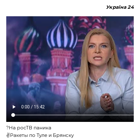
Україна
24
?На росТВ паника
✌️Ракеты по Туле и Брянску