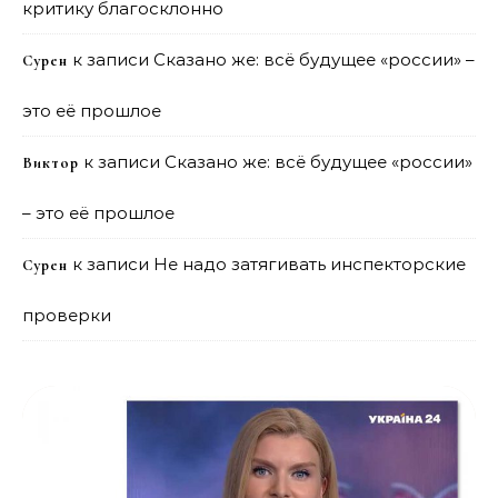
критику благосклонно
к записи
Сказано же: всё будущее «россии» –
Сурен
это её прошлое
к записи
Сказано же: всё будущее «россии»
Виктор
– это её прошлое
к записи
Не надо затягивать инспекторские
Сурен
проверки