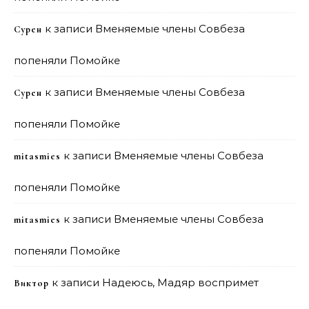
к записи
Вменяемые члены Совбеза
Сурен
попеняли Помойке
к записи
Вменяемые члены Совбеза
Сурен
попеняли Помойке
к записи
Вменяемые члены Совбеза
mitasmies
попеняли Помойке
к записи
Вменяемые члены Совбеза
mitasmies
попеняли Помойке
к записи
Надеюсь, Мадяр воспримет
Виктор