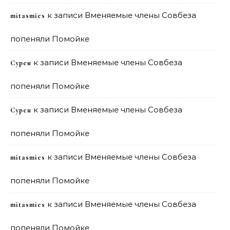
к записи
Вменяемые члены Совбеза
mitasmies
попеняли Помойке
к записи
Вменяемые члены Совбеза
Сурен
попеняли Помойке
к записи
Вменяемые члены Совбеза
Сурен
попеняли Помойке
к записи
Вменяемые члены Совбеза
mitasmies
попеняли Помойке
к записи
Вменяемые члены Совбеза
mitasmies
попеняли Помойке