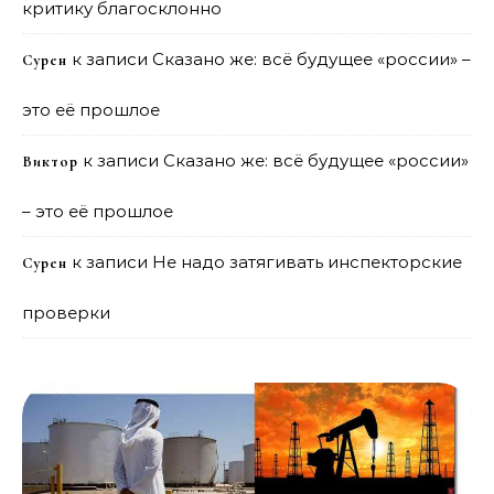
критику благосклонно
к записи
Сказано же: всё будущее «россии» –
Сурен
это её прошлое
к записи
Сказано же: всё будущее «россии»
Виктор
– это её прошлое
к записи
Не надо затягивать инспекторские
Сурен
проверки