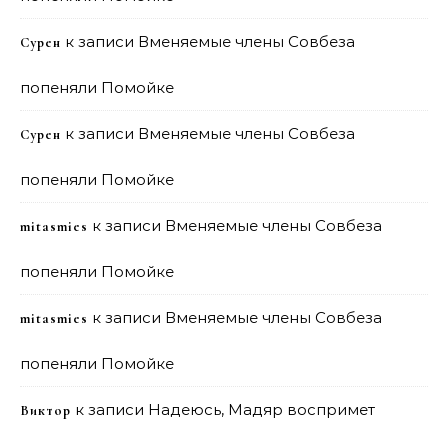
к записи
Вменяемые члены Совбеза
Сурен
попеняли Помойке
к записи
Вменяемые члены Совбеза
Сурен
попеняли Помойке
к записи
Вменяемые члены Совбеза
mitasmies
попеняли Помойке
к записи
Вменяемые члены Совбеза
mitasmies
попеняли Помойке
к записи
Надеюсь, Мадяр воспримет
Виктор