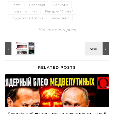
нефть
Перепост
Политика
привет гопнику
Ремарки "Слова"
Саудовская Аравия
экономика
Нет комментариев
RELATED POSTS
Кремлёвский шантаж как аргумент против самой