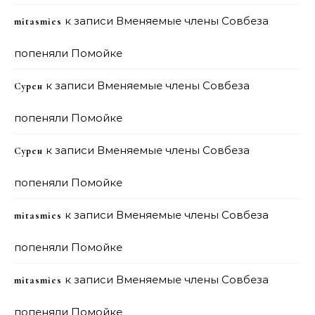
к записи
Вменяемые члены Совбеза
mitasmies
попеняли Помойке
к записи
Вменяемые члены Совбеза
Сурен
попеняли Помойке
к записи
Вменяемые члены Совбеза
Сурен
попеняли Помойке
к записи
Вменяемые члены Совбеза
mitasmies
попеняли Помойке
к записи
Вменяемые члены Совбеза
mitasmies
попеняли Помойке