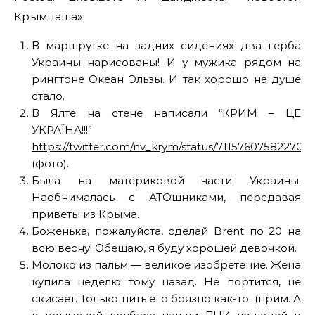
Крымнаша»
В маршрутке на задних сидениях два герба
Украины нарисованы! И у мужика рядом на
рингтоне Океан Эльзы. И так хорошо на душе
стало.
В Ялте на стене написали “КРИМ – ЦЕ
УКРАЇНА!!!”
https://twitter.com/nv_krym/status/711576075822706
(фото).
Была на материковой части Украины.
Наобнималась с АТОшниками, передавая
приветы из Крыма.
Боженька, пожалуйста, сделай Brent по 20 на
всю весну! Обещаю, я буду хорошей девочкой.
Молоко из пальм — великое изобретение. Жена
купила неделю тому назад. Не портится, не
скисает. Только пить его боязно как-то. (прим. А