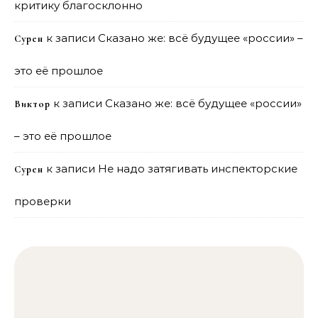
критику благосклонно
к записи
Сказано же: всё будущее «россии» –
Сурен
это её прошлое
к записи
Сказано же: всё будущее «россии»
Виктор
– это её прошлое
к записи
Не надо затягивать инспекторские
Сурен
проверки