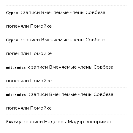
к записи
Вменяемые члены Совбеза
Сурен
попеняли Помойке
к записи
Вменяемые члены Совбеза
Сурен
попеняли Помойке
к записи
Вменяемые члены Совбеза
mitasmies
попеняли Помойке
к записи
Вменяемые члены Совбеза
mitasmies
попеняли Помойке
к записи
Надеюсь, Мадяр воспримет
Виктор