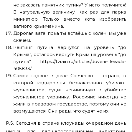
не заказать памятник путину? У него получится!
В натуральную величину! Как раз для парка
миниатюр! Только вместо кота изобразить
ватного крымчанина.
Дорогая вата, пока ты встаёшь с колен, мы уже
скачем.
Рейтинг путина вернулся на уровень “до
Крыма”, осталось вернуть Крым на уровень “до
путина” https://tvrain.ru/articles/doverie_levada-
405833/
Самое гадкое в деле Савченко — страна, в
которой кадыровцы безнаказанно убивают
журналистов, судит невиновную в убийстве
журналистов украинку. Россияне никогда не
жили в правовом государстве, поэтому они не
возмущаются. Они рады, что судят не их.
P.S. Сегодня в стране клоунады очередной день
цирка для лапшепоглощающей аудитории.