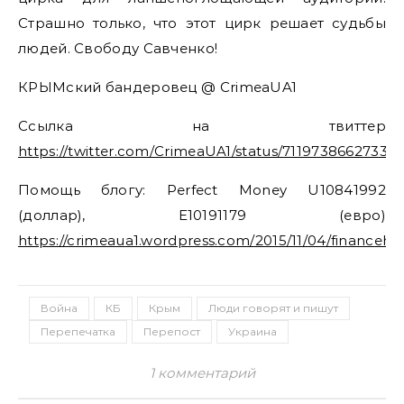
Страшно только, что этот цирк решает судьбы
людей. Свободу Савченко!
КРЫМский бандеровец @ CrimeaUA1
Ссылка на твиттер
https://twitter.com/CrimeaUA1/status/71197386627337
Помощь блогу: Perfect Money U10841992
(доллар), E10191179 (евро)
https://crimeaua1.wordpress.com/2015/11/04/financehe
Война
КБ
Крым
Люди говорят и пишут
Перепечатка
Перепост
Украина
1 комментарий