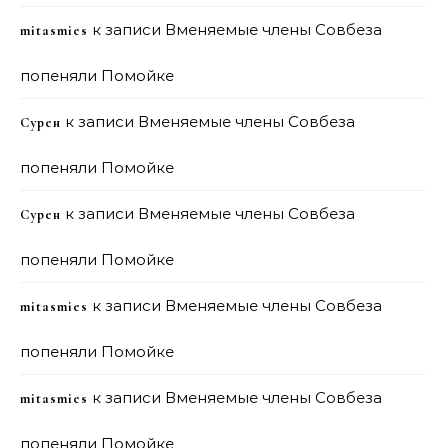
к записи
Вменяемые члены Совбеза
mitasmies
попеняли Помойке
к записи
Вменяемые члены Совбеза
Сурен
попеняли Помойке
к записи
Вменяемые члены Совбеза
Сурен
попеняли Помойке
к записи
Вменяемые члены Совбеза
mitasmies
попеняли Помойке
к записи
Вменяемые члены Совбеза
mitasmies
попеняли Помойке