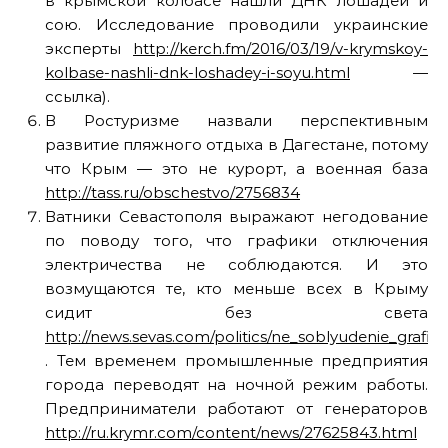
в крымской колбасе нашли ДНК лошадей и
сою. Исследование проводили украинские
эксперты
http://kerch.fm/2016/03/19/v-krymskoy-
kolbase-nashli-dnk-loshadey-i-soyu.html
—
ссылка).
В Ростуризме назвали перспективным
развитие пляжного отдыха в Дагестане, потому
что Крым — это не курорт, а военная база
http://tass.ru/obschestvo/2756834
Ватники Севастополя выражают негодование
по поводу того, что графики отключения
электричества не соблюдаются. И это
возмущаются те, кто меньше всех в Крыму
сидит без света
http://news.sevas.com/politics/ne_soblyudenie_grafik
. Тем временем промышленные предприятия
города переводят на ночной режим работы.
Предприниматели работают от генераторов
http://ru.krymr.com/content/news/27625843.html