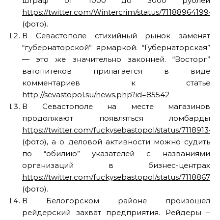
штраф от 1000 до 3000 рублей
https://twitter.com/Wintercrim/status/711889641994
(фото).
В Севастополе стихийный рынок заменят
“губернаторской” ярмаркой. “Губернаторская”
— это же значительно законней. “Восторг”
ватопитеков прилагается в виде
комментариев к статье
http://sevastopol.su/news.php?id=85542
В Севастополе на месте магазинов
продолжают появляться ломбарды
https://twitter.com/fuckysebastopol/status/71189134
(фото), а о деловой активности можно судить
по “обилию” указателей с названиями
организаций в бизнес-центрах
https://twitter.com/fuckysebastopol/status/7118867
(фото).
В Белогорском районе произошел
рейдерский захват предприятия. Рейдеры –