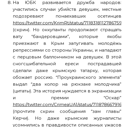
На ЮБК развивается дружба народов:
участились случаи убийств девушек, местные
подозревают понаехавших осетинцев
https://twitter.com/KrimRt/status/71183181127867597
(скрин). Но оккупанты продолжают стращать
вату “бандеровцами”, которые якобы
приезжают в Крым запугивать молодёжь
репрессиями со стороны Украины, и нападают
с перцовым баллончиком на девушек. В этой
сногсшибательной ереси пострадавшей
сделали даже крымскую татарку, которая
обожает россию. “Проукраинского элемента”
выдал “два колор на рюкзаке молодчика”
(цитаты). Эта история нуждается в экранизации
и премии “Оскар”
https://twitter.com/CrimeaUA1/status/7118786679164
(прочтите скрин сообщения “зам главы”
Керчи). Но даже крымские журналисты
усомнились в правдивости описанных ужасов