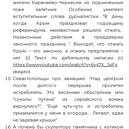
жители Карачаево-Черкесии, их подчинённые
тоже залётные. Особенно умиляют
вступительные слова дурналистки: “В день,
когда Крым праздновал годовщину
референдума, неизвестные решили отжать…
Незаконные действия в преддверии
законного праздника…” Выходит, что отжать
Крым – это законно, а отжать предприятие –
нет :))) Текст по дебильному написан (с)
https://www.youtube.com/watch?v=6y47X_JslFs
(видео).
Севастопольцы про авиацию: “Над центром
после долгого перерыва пролетел
истребитель. Это весеннее обострение или
“соколы путина” из сирийского вояжа
вернулись?”, “Ещё чуть-чуть и истребитель
приземлится у меня в огороде… Летают, едва
не задевая крыши”.
А почему бы скульптору памятника с котиком