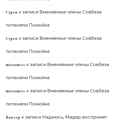
к записи
Вменяемые члены Совбеза
Сурен
попеняли Помойке
к записи
Вменяемые члены Совбеза
Сурен
попеняли Помойке
к записи
Вменяемые члены Совбеза
mitasmies
попеняли Помойке
к записи
Вменяемые члены Совбеза
mitasmies
попеняли Помойке
к записи
Надеюсь, Мадяр воспримет
Виктор