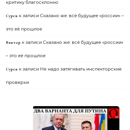
критику благосклонно
к записи
Сказано же: всё будущее «россии» –
Сурен
это её прошлое
к записи
Сказано же: всё будущее «россии»
Виктор
– это её прошлое
к записи
Не надо затягивать инспекторские
Сурен
проверки