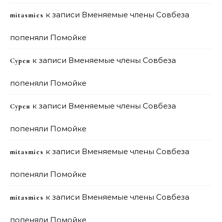
к записи
Вменяемые члены Совбеза
mitasmies
попеняли Помойке
к записи
Вменяемые члены Совбеза
Сурен
попеняли Помойке
к записи
Вменяемые члены Совбеза
Сурен
попеняли Помойке
к записи
Вменяемые члены Совбеза
mitasmies
попеняли Помойке
к записи
Вменяемые члены Совбеза
mitasmies
попеняли Помойке