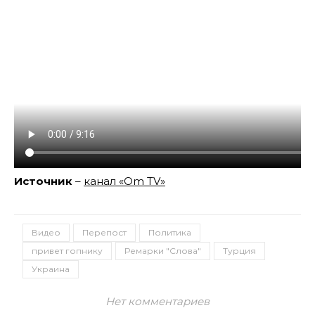
Источник
–
канал «Om TV»
Видео
Перепост
Политика
привет гопнику
Ремарки "Слова"
Турция
Украина
Нет комментариев