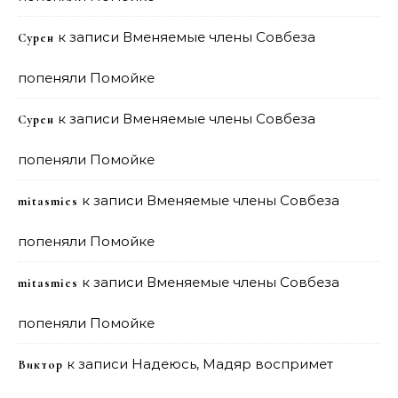
к записи
Вменяемые члены Совбеза
Сурен
попеняли Помойке
к записи
Вменяемые члены Совбеза
Сурен
попеняли Помойке
к записи
Вменяемые члены Совбеза
mitasmies
попеняли Помойке
к записи
Вменяемые члены Совбеза
mitasmies
попеняли Помойке
к записи
Надеюсь, Мадяр воспримет
Виктор