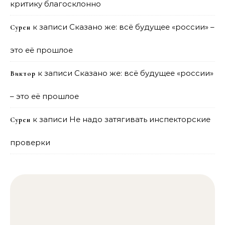
критику благосклонно
к записи
Сказано же: всё будущее «россии» –
Сурен
это её прошлое
к записи
Сказано же: всё будущее «россии»
Виктор
– это её прошлое
к записи
Не надо затягивать инспекторские
Сурен
проверки