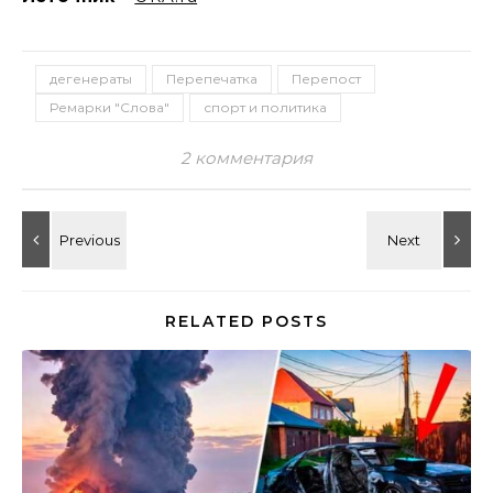
дегенераты
Перепечатка
Перепост
Ремарки "Слова"
спорт и политика
2 комментария
RELATED POSTS