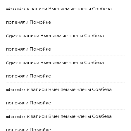
к записи
Вменяемые члены Совбеза
mitasmies
попеняли Помойке
к записи
Вменяемые члены Совбеза
Сурен
попеняли Помойке
к записи
Вменяемые члены Совбеза
Сурен
попеняли Помойке
к записи
Вменяемые члены Совбеза
mitasmies
попеняли Помойке
к записи
Вменяемые члены Совбеза
mitasmies
попеняли Помойке