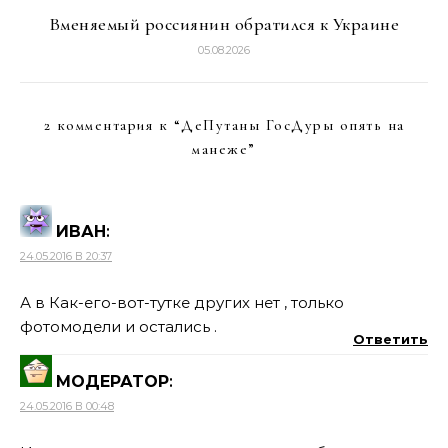
Вменяемый россиянин обратился к Украине
05.08.2026
2 комментария к “
ДеПутаны ГосДуры опять на
манеже
”
ИВАН
:
24.05.2016 В 20:37
А в Как-его-вот-тутке других нет , только
фотомодели и остались .
Ответить
МОДЕРАТОР
:
24.05.2016 В 00:48