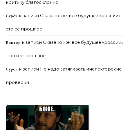
критику благосклонно
к записи
Сказано же: всё будущее «россии» –
Сурен
это её прошлое
к записи
Сказано же: всё будущее «россии»
Виктор
– это её прошлое
к записи
Не надо затягивать инспекторские
Сурен
проверки