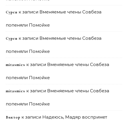
к записи
Вменяемые члены Совбеза
Сурен
попеняли Помойке
к записи
Вменяемые члены Совбеза
Сурен
попеняли Помойке
к записи
Вменяемые члены Совбеза
mitasmies
попеняли Помойке
к записи
Вменяемые члены Совбеза
mitasmies
попеняли Помойке
к записи
Надеюсь, Мадяр воспримет
Виктор