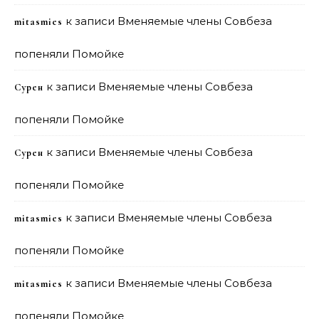
к записи
Вменяемые члены Совбеза
mitasmies
попеняли Помойке
к записи
Вменяемые члены Совбеза
Сурен
попеняли Помойке
к записи
Вменяемые члены Совбеза
Сурен
попеняли Помойке
к записи
Вменяемые члены Совбеза
mitasmies
попеняли Помойке
к записи
Вменяемые члены Совбеза
mitasmies
попеняли Помойке