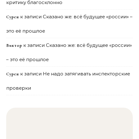
критику благосклонно
к записи
Сказано же: всё будущее «россии» –
Сурен
это её прошлое
к записи
Сказано же: всё будущее «россии»
Виктор
– это её прошлое
к записи
Не надо затягивать инспекторские
Сурен
проверки