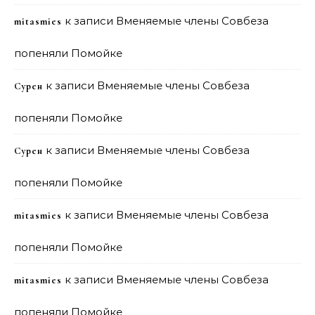
к записи
Вменяемые члены Совбеза
mitasmies
попеняли Помойке
к записи
Вменяемые члены Совбеза
Сурен
попеняли Помойке
к записи
Вменяемые члены Совбеза
Сурен
попеняли Помойке
к записи
Вменяемые члены Совбеза
mitasmies
попеняли Помойке
к записи
Вменяемые члены Совбеза
mitasmies
попеняли Помойке