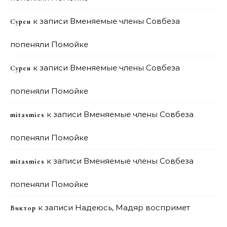
к записи
Вменяемые члены Совбеза
Сурен
попеняли Помойке
к записи
Вменяемые члены Совбеза
Сурен
попеняли Помойке
к записи
Вменяемые члены Совбеза
mitasmies
попеняли Помойке
к записи
Вменяемые члены Совбеза
mitasmies
попеняли Помойке
к записи
Надеюсь, Мадяр воспримет
Виктор