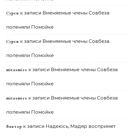
к записи
Вменяемые члены Совбеза
Сурен
попеняли Помойке
к записи
Вменяемые члены Совбеза
Сурен
попеняли Помойке
к записи
Вменяемые члены Совбеза
mitasmies
попеняли Помойке
к записи
Вменяемые члены Совбеза
mitasmies
попеняли Помойке
к записи
Надеюсь, Мадяр воспримет
Виктор