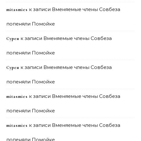
к записи
Вменяемые члены Совбеза
mitasmies
попеняли Помойке
к записи
Вменяемые члены Совбеза
Сурен
попеняли Помойке
к записи
Вменяемые члены Совбеза
Сурен
попеняли Помойке
к записи
Вменяемые члены Совбеза
mitasmies
попеняли Помойке
к записи
Вменяемые члены Совбеза
mitasmies
попеняли Помойке