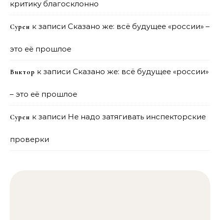
критику благосклонно
к записи
Сказано же: всё будущее «россии» –
Сурен
это её прошлое
к записи
Сказано же: всё будущее «россии»
Виктор
– это её прошлое
к записи
Не надо затягивать инспекторские
Сурен
проверки