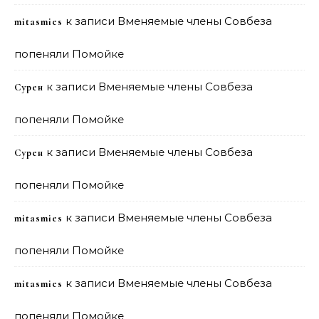
к записи
Вменяемые члены Совбеза
mitasmies
попеняли Помойке
к записи
Вменяемые члены Совбеза
Сурен
попеняли Помойке
к записи
Вменяемые члены Совбеза
Сурен
попеняли Помойке
к записи
Вменяемые члены Совбеза
mitasmies
попеняли Помойке
к записи
Вменяемые члены Совбеза
mitasmies
попеняли Помойке