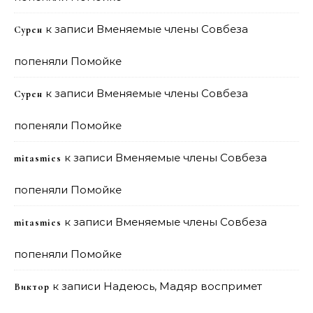
к записи
Вменяемые члены Совбеза
Сурен
попеняли Помойке
к записи
Вменяемые члены Совбеза
Сурен
попеняли Помойке
к записи
Вменяемые члены Совбеза
mitasmies
попеняли Помойке
к записи
Вменяемые члены Совбеза
mitasmies
попеняли Помойке
к записи
Надеюсь, Мадяр воспримет
Виктор