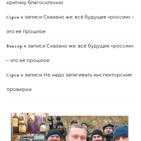
критику благосклонно
к записи
Сказано же: всё будущее «россии» –
Сурен
это её прошлое
к записи
Сказано же: всё будущее «россии»
Виктор
– это её прошлое
к записи
Не надо затягивать инспекторские
Сурен
проверки