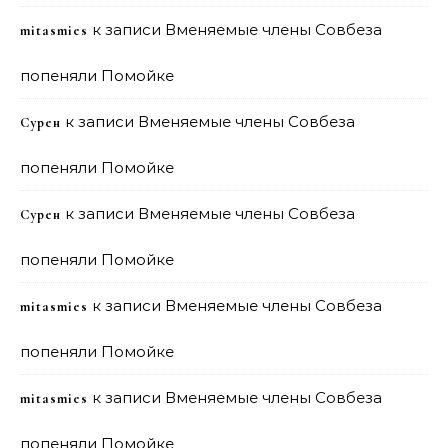
к записи
Вменяемые члены Совбеза
mitasmies
попеняли Помойке
к записи
Вменяемые члены Совбеза
Сурен
попеняли Помойке
к записи
Вменяемые члены Совбеза
Сурен
попеняли Помойке
к записи
Вменяемые члены Совбеза
mitasmies
попеняли Помойке
к записи
Вменяемые члены Совбеза
mitasmies
попеняли Помойке