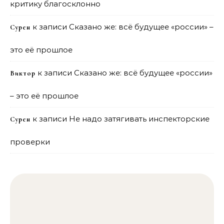
критику благосклонно
к записи
Сказано же: всё будущее «россии» –
Сурен
это её прошлое
к записи
Сказано же: всё будущее «россии»
Виктор
– это её прошлое
к записи
Не надо затягивать инспекторские
Сурен
проверки