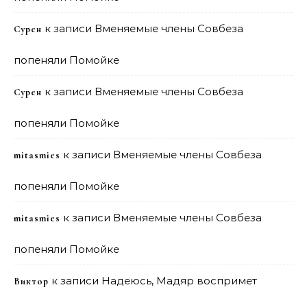
к записи
Вменяемые члены Совбеза
Сурен
попеняли Помойке
к записи
Вменяемые члены Совбеза
Сурен
попеняли Помойке
к записи
Вменяемые члены Совбеза
mitasmies
попеняли Помойке
к записи
Вменяемые члены Совбеза
mitasmies
попеняли Помойке
к записи
Надеюсь, Мадяр воспримет
Виктор