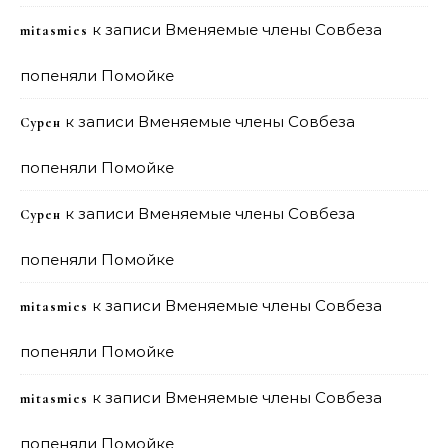
к записи
Вменяемые члены Совбеза
mitasmies
попеняли Помойке
к записи
Вменяемые члены Совбеза
Сурен
попеняли Помойке
к записи
Вменяемые члены Совбеза
Сурен
попеняли Помойке
к записи
Вменяемые члены Совбеза
mitasmies
попеняли Помойке
к записи
Вменяемые члены Совбеза
mitasmies
попеняли Помойке