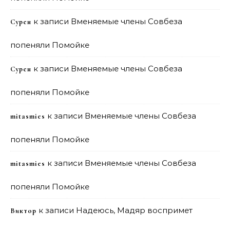
к записи
Вменяемые члены Совбеза
Сурен
попеняли Помойке
к записи
Вменяемые члены Совбеза
Сурен
попеняли Помойке
к записи
Вменяемые члены Совбеза
mitasmies
попеняли Помойке
к записи
Вменяемые члены Совбеза
mitasmies
попеняли Помойке
к записи
Надеюсь, Мадяр воспримет
Виктор