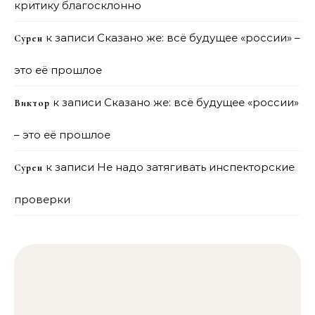
критику благосклонно
к записи
Сказано же: всё будущее «россии» –
Сурен
это её прошлое
к записи
Сказано же: всё будущее «россии»
Виктор
– это её прошлое
к записи
Не надо затягивать инспекторские
Сурен
проверки