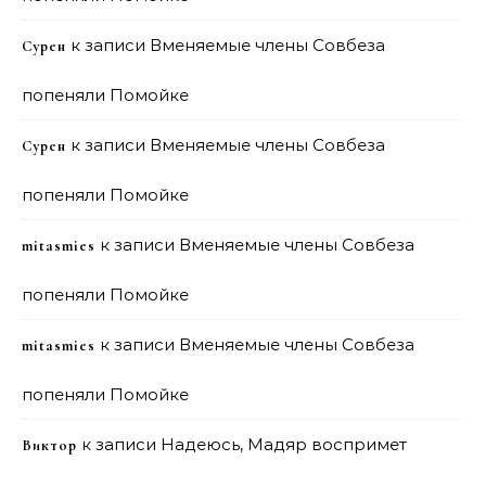
к записи
Вменяемые члены Совбеза
Сурен
попеняли Помойке
к записи
Вменяемые члены Совбеза
Сурен
попеняли Помойке
к записи
Вменяемые члены Совбеза
mitasmies
попеняли Помойке
к записи
Вменяемые члены Совбеза
mitasmies
попеняли Помойке
к записи
Надеюсь, Мадяр воспримет
Виктор