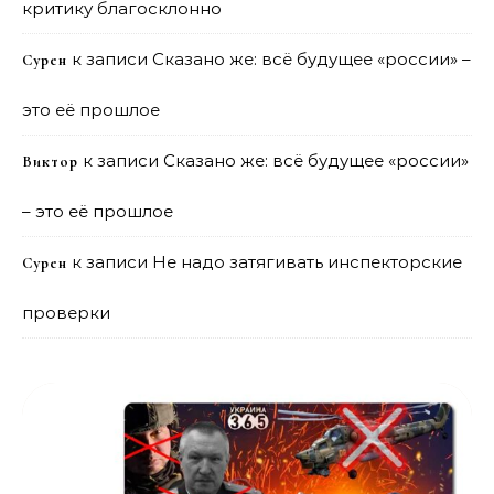
критику благосклонно
к записи
Сказано же: всё будущее «россии» –
Сурен
это её прошлое
к записи
Сказано же: всё будущее «россии»
Виктор
– это её прошлое
к записи
Не надо затягивать инспекторские
Сурен
проверки