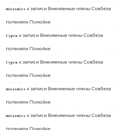
к записи
Вменяемые члены Совбеза
mitasmies
попеняли Помойке
к записи
Вменяемые члены Совбеза
Сурен
попеняли Помойке
к записи
Вменяемые члены Совбеза
Сурен
попеняли Помойке
к записи
Вменяемые члены Совбеза
mitasmies
попеняли Помойке
к записи
Вменяемые члены Совбеза
mitasmies
попеняли Помойке