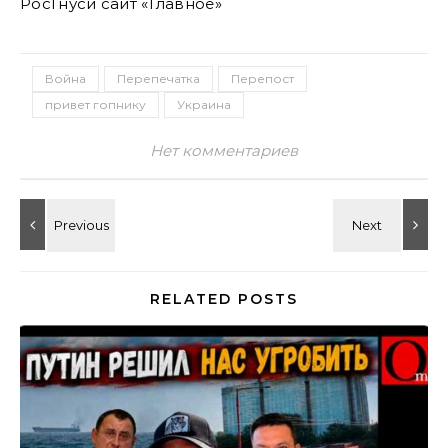
РосГнуси сайт «Главное»
Война
Перепечатка
Перепост
привет гопнику
Украина
Нет комментариев
RELATED POSTS