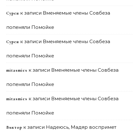
к записи
Вменяемые члены Совбеза
Сурен
попеняли Помойке
к записи
Вменяемые члены Совбеза
Сурен
попеняли Помойке
к записи
Вменяемые члены Совбеза
mitasmies
попеняли Помойке
к записи
Вменяемые члены Совбеза
mitasmies
попеняли Помойке
к записи
Надеюсь, Мадяр воспримет
Виктор