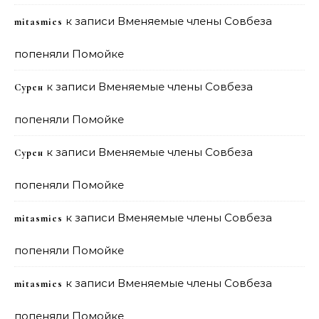
к записи
Вменяемые члены Совбеза
mitasmies
попеняли Помойке
к записи
Вменяемые члены Совбеза
Сурен
попеняли Помойке
к записи
Вменяемые члены Совбеза
Сурен
попеняли Помойке
к записи
Вменяемые члены Совбеза
mitasmies
попеняли Помойке
к записи
Вменяемые члены Совбеза
mitasmies
попеняли Помойке