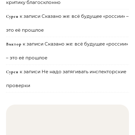
критику благосклонно
к записи
Сказано же: всё будущее «россии» –
Сурен
это её прошлое
к записи
Сказано же: всё будущее «россии»
Виктор
– это её прошлое
к записи
Не надо затягивать инспекторские
Сурен
проверки