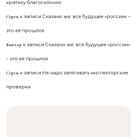
критику благосклонно
к записи
Сказано же: всё будущее «россии» –
Сурен
это её прошлое
к записи
Сказано же: всё будущее «россии»
Виктор
– это её прошлое
к записи
Не надо затягивать инспекторские
Сурен
проверки