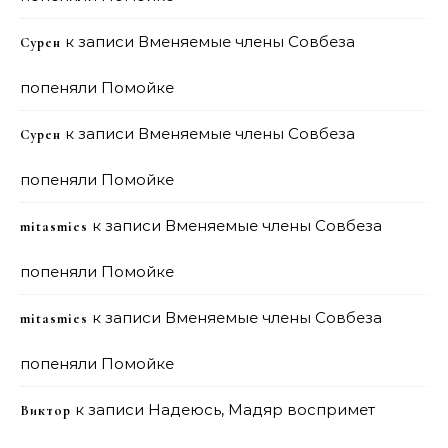
к записи
Вменяемые члены Совбеза
Сурен
попеняли Помойке
к записи
Вменяемые члены Совбеза
Сурен
попеняли Помойке
к записи
Вменяемые члены Совбеза
mitasmies
попеняли Помойке
к записи
Вменяемые члены Совбеза
mitasmies
попеняли Помойке
к записи
Надеюсь, Мадяр воспримет
Виктор