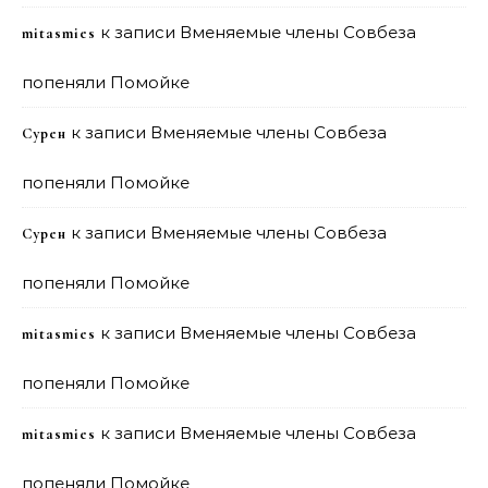
к записи
Вменяемые члены Совбеза
mitasmies
попеняли Помойке
к записи
Вменяемые члены Совбеза
Сурен
попеняли Помойке
к записи
Вменяемые члены Совбеза
Сурен
попеняли Помойке
к записи
Вменяемые члены Совбеза
mitasmies
попеняли Помойке
к записи
Вменяемые члены Совбеза
mitasmies
попеняли Помойке