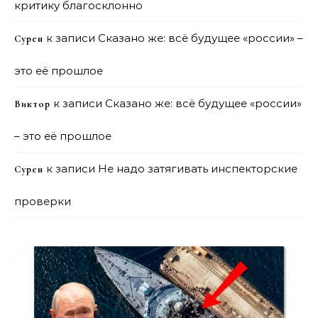
критику благосклонно
к записи
Сказано же: всё будущее «россии» –
Сурен
это её прошлое
к записи
Сказано же: всё будущее «россии»
Виктор
– это её прошлое
к записи
Не надо затягивать инспекторские
Сурен
проверки