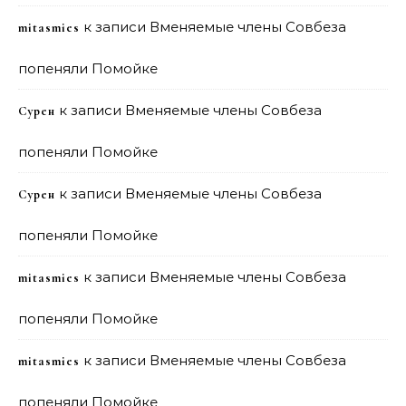
к записи
Вменяемые члены Совбеза
mitasmies
попеняли Помойке
к записи
Вменяемые члены Совбеза
Сурен
попеняли Помойке
к записи
Вменяемые члены Совбеза
Сурен
попеняли Помойке
к записи
Вменяемые члены Совбеза
mitasmies
попеняли Помойке
к записи
Вменяемые члены Совбеза
mitasmies
попеняли Помойке