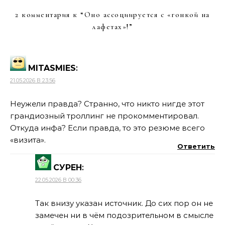
2 комментария к “
Оно ассоциируется с «гонкой на
лафетах»!
”
MITASMIES
:
21.05.2026 В 23:56
Неужели правда? Странно, что никто нигде этот
грандиозный троллинг не прокомментировал.
Откуда инфа? Если правда, то это резюме всего
«визита».
Ответить
СУРЕН
:
22.05.2026 В 00:36
Так внизу указан источник. До сих пор он не
замечен ни в чём подозрительном в смысле