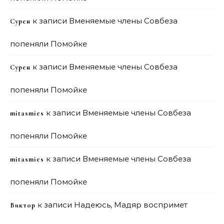
к записи
Вменяемые члены Совбеза
Сурен
попеняли Помойке
к записи
Вменяемые члены Совбеза
Сурен
попеняли Помойке
к записи
Вменяемые члены Совбеза
mitasmies
попеняли Помойке
к записи
Вменяемые члены Совбеза
mitasmies
попеняли Помойке
к записи
Надеюсь, Мадяр воспримет
Виктор