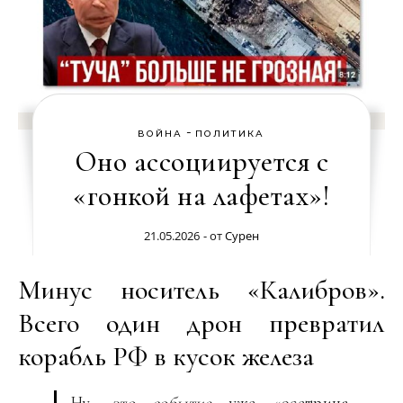
-
ВОЙНА
ПОЛИТИКА
Оно ассоциируется с
«гонкой на лафетах»!
21.05.2026
- от
Сурен
Минус носитель «Калибров».
Всего один дрон превратил
корабль РФ в кусок железа
Ну,
это событие
уже «осетрина