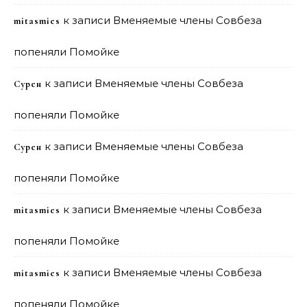
к записи
Вменяемые члены Совбеза
mitasmies
попеняли Помойке
к записи
Вменяемые члены Совбеза
Сурен
попеняли Помойке
к записи
Вменяемые члены Совбеза
Сурен
попеняли Помойке
к записи
Вменяемые члены Совбеза
mitasmies
попеняли Помойке
к записи
Вменяемые члены Совбеза
mitasmies
попеняли Помойке