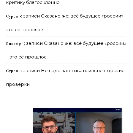
критику благосклонно
к записи
Сказано же: всё будущее «россии» –
Сурен
это её прошлое
к записи
Сказано же: всё будущее «россии»
Виктор
– это её прошлое
к записи
Не надо затягивать инспекторские
Сурен
проверки