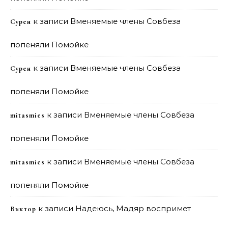
к записи
Вменяемые члены Совбеза
Сурен
попеняли Помойке
к записи
Вменяемые члены Совбеза
Сурен
попеняли Помойке
к записи
Вменяемые члены Совбеза
mitasmies
попеняли Помойке
к записи
Вменяемые члены Совбеза
mitasmies
попеняли Помойке
к записи
Надеюсь, Мадяр воспримет
Виктор