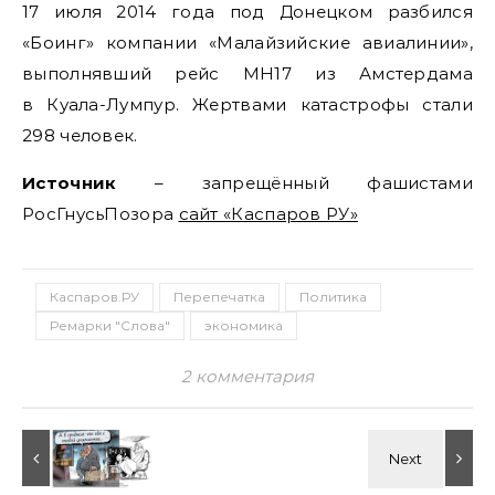
17 июля 2014 года под Донецком разбился
«Боинг» компании «Малайзийские авиалинии»,
выполнявший рейс MH17 из Амстердама
в Куала-Лумпур. Жертвами катастрофы стали
298 человек.
Источник
– запрещённый фашистами
РосГнусьПозора
сайт «Каспаров РУ»
Каспаров.РУ
Перепечатка
Политика
Ремарки "Слова"
экономика
2 комментария