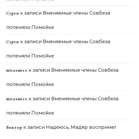
к записи
Вменяемые члены Совбеза
Сурен
попеняли Помойке
к записи
Вменяемые члены Совбеза
Сурен
попеняли Помойке
к записи
Вменяемые члены Совбеза
mitasmies
попеняли Помойке
к записи
Вменяемые члены Совбеза
mitasmies
попеняли Помойке
к записи
Надеюсь, Мадяр воспримет
Виктор