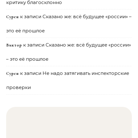
критику благосклонно
к записи
Сказано же: всё будущее «россии» –
Сурен
это её прошлое
к записи
Сказано же: всё будущее «россии»
Виктор
– это её прошлое
к записи
Не надо затягивать инспекторские
Сурен
проверки