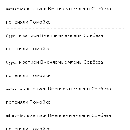
к записи
Вменяемые члены Совбеза
mitasmies
попеняли Помойке
к записи
Вменяемые члены Совбеза
Сурен
попеняли Помойке
к записи
Вменяемые члены Совбеза
Сурен
попеняли Помойке
к записи
Вменяемые члены Совбеза
mitasmies
попеняли Помойке
к записи
Вменяемые члены Совбеза
mitasmies
попеняли Помойке