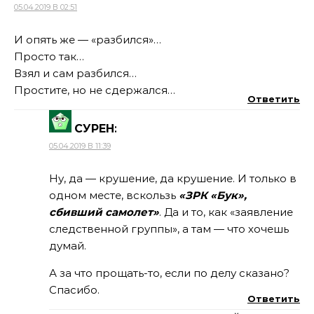
05.04.2019 В 02:51
И опять же — «разбился»…
Просто так…
Взял и сам разбился…
Простите, но не сдержался…
Ответить
СУРЕН
:
05.04.2019 В 11:39
Ну, да — крушение, да крушение. И только в
одном месте, вскользь
«ЗРК «Бук»,
сбивший самолет»
. Да и то, как «заявление
следственной группы», а там — что хочешь
думай.
А за что прощать-то, если по делу сказано?
Спасибо.
Ответить