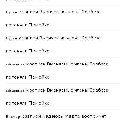
к записи
Вменяемые члены Совбеза
Сурен
попеняли Помойке
к записи
Вменяемые члены Совбеза
Сурен
попеняли Помойке
к записи
Вменяемые члены Совбеза
mitasmies
попеняли Помойке
к записи
Вменяемые члены Совбеза
mitasmies
попеняли Помойке
к записи
Надеюсь, Мадяр воспримет
Виктор