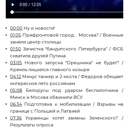
00:00
Ну и новости!
01:05
Прифронтовой город… Москва? / Военные
заняли центр столицы
01:50
Зачистка “бандитского Петербурга” / ФСБ
схватила друзей Путина
03:05
Нового запуска “Орешника” не будет? /
Кремль лишился главного козыря
04:12
Минус танкер и 2 моста / Фёдоров обещает
интересное лето россиянам
05:08
Белорусы под ударом беспилотника /
Минск и Москва обвинили ВСУ
06:34
Подготовка к мобилизации / Взрывы на
границе с Польшей и Латвией
07:36
Украинцы хотят замены Зеленского? /
Результаты опроса