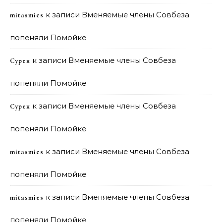
к записи
Вменяемые члены Совбеза
mitasmies
попеняли Помойке
к записи
Вменяемые члены Совбеза
Сурен
попеняли Помойке
к записи
Вменяемые члены Совбеза
Сурен
попеняли Помойке
к записи
Вменяемые члены Совбеза
mitasmies
попеняли Помойке
к записи
Вменяемые члены Совбеза
mitasmies
попеняли Помойке