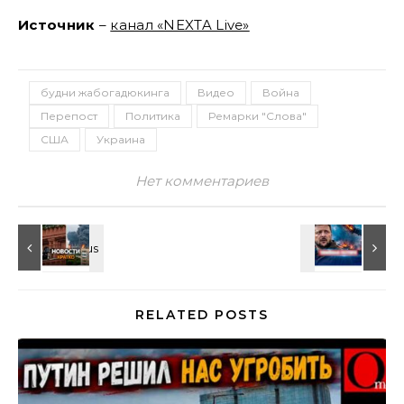
Источник
–
канал «NEXTA Live»
будни жабогадюкинга
Видео
Война
Перепост
Политика
Ремарки "Слова"
США
Украина
Нет комментариев
RELATED POSTS