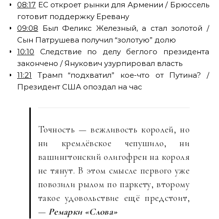
08:17
ЕС откроет рынки для Армении / Брюссель
готовит поддержку Еревану
09:08
Был Феликс Железный, а стал золотой /
Сын Патрушева получил “золотую” долю
10:10
Следствие по делу беглого президента
закончено / Янукович узурпировал власть
11:21
Трамп “подхватил” кое-что от Путина? /
Президент США опоздал на час
Точность — вежливость королей, но
ни кремлёвское чепушило, ни
вашингтонский олигофрен на короля
не тянут. В этом смысле первого уже
повозили рылом по паркету, второму
такое удовольствие ещё предстоит,
—
Ремарки «Слова»