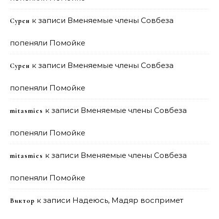
к записи
Вменяемые члены Совбеза
Сурен
попеняли Помойке
к записи
Вменяемые члены Совбеза
Сурен
попеняли Помойке
к записи
Вменяемые члены Совбеза
mitasmies
попеняли Помойке
к записи
Вменяемые члены Совбеза
mitasmies
попеняли Помойке
к записи
Надеюсь, Мадяр воспримет
Виктор