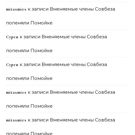
к записи
Вменяемые члены Совбеза
mitasmies
попеняли Помойке
к записи
Вменяемые члены Совбеза
Сурен
попеняли Помойке
к записи
Вменяемые члены Совбеза
Сурен
попеняли Помойке
к записи
Вменяемые члены Совбеза
mitasmies
попеняли Помойке
к записи
Вменяемые члены Совбеза
mitasmies
попеняли Помойке