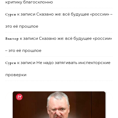
критику благосклонно
к записи
Сказано же: всё будущее «россии» –
Сурен
это её прошлое
к записи
Сказано же: всё будущее «россии»
Виктор
– это её прошлое
к записи
Не надо затягивать инспекторские
Сурен
проверки