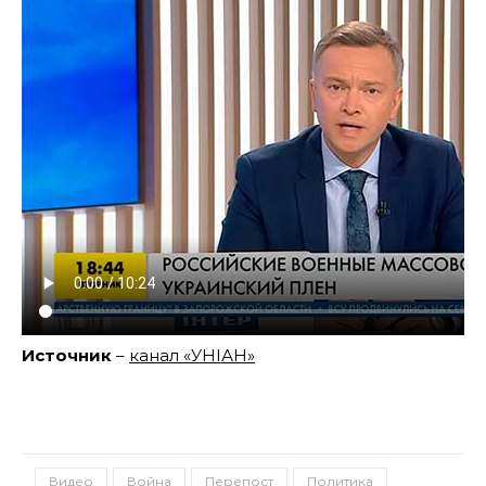
Источник
–
канал «УНІАН»
Видео
Война
Перепост
Политика