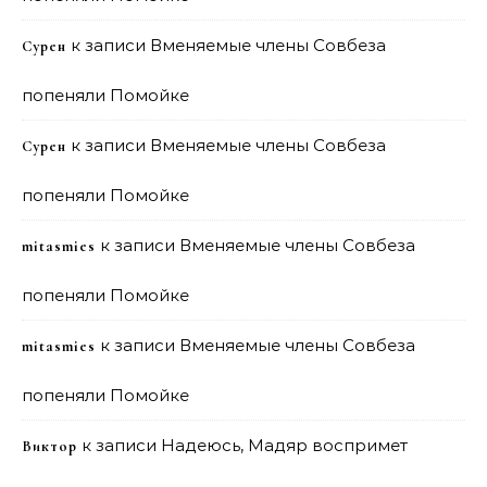
к записи
Вменяемые члены Совбеза
Сурен
попеняли Помойке
к записи
Вменяемые члены Совбеза
Сурен
попеняли Помойке
к записи
Вменяемые члены Совбеза
mitasmies
попеняли Помойке
к записи
Вменяемые члены Совбеза
mitasmies
попеняли Помойке
к записи
Надеюсь, Мадяр воспримет
Виктор