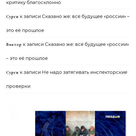
критику благосклонно
к записи
Сказано же: всё будущее «россии» –
Сурен
это её прошлое
к записи
Сказано же: всё будущее «россии»
Виктор
– это её прошлое
к записи
Не надо затягивать инспекторские
Сурен
проверки