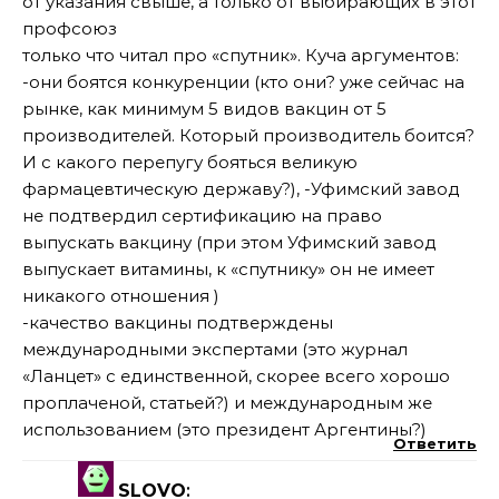
от указания свыше, а только от выбирающих в этот
профсоюз
только что читал про «спутник». Куча аргументов:
-они боятся конкуренции (кто они? уже сейчас на
рынке, как минимум 5 видов вакцин от 5
производителей. Который производитель боится?
И с какого перепугу бояться великую
фармацевтическую державу?), -Уфимский завод
не подтвердил сертификацию на право
выпускать вакцину (при этом Уфимский завод
выпускает витамины, к «спутнику» он не имеет
никакого отношения )
-качество вакцины подтверждены
международными экспертами (это журнал
«Ланцет» с единственной, скорее всего хорошо
проплаченой, статьей?) и международным же
использованием (это президент Аргентины?)
Ответить
SLOVO
: