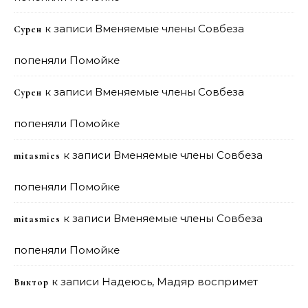
к записи
Вменяемые члены Совбеза
Сурен
попеняли Помойке
к записи
Вменяемые члены Совбеза
Сурен
попеняли Помойке
к записи
Вменяемые члены Совбеза
mitasmies
попеняли Помойке
к записи
Вменяемые члены Совбеза
mitasmies
попеняли Помойке
к записи
Надеюсь, Мадяр воспримет
Виктор