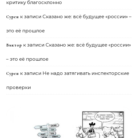
критику благосклонно
к записи
Сказано же: всё будущее «россии» –
Сурен
это её прошлое
к записи
Сказано же: всё будущее «россии»
Виктор
– это её прошлое
к записи
Не надо затягивать инспекторские
Сурен
проверки