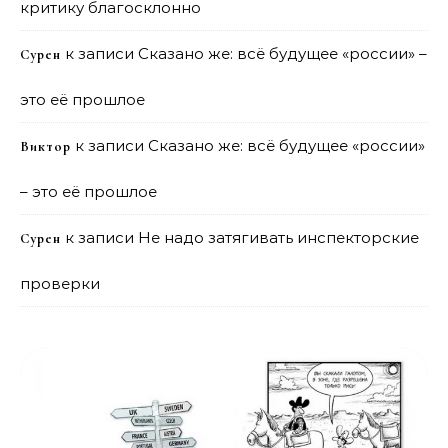
критику благосклонно
к записи
Сказано же: всё будущее «россии» –
Сурен
это её прошлое
к записи
Сказано же: всё будущее «россии»
Виктор
– это её прошлое
к записи
Не надо затягивать инспекторские
Сурен
проверки