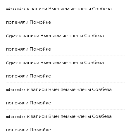
к записи
Вменяемые члены Совбеза
mitasmies
попеняли Помойке
к записи
Вменяемые члены Совбеза
Сурен
попеняли Помойке
к записи
Вменяемые члены Совбеза
Сурен
попеняли Помойке
к записи
Вменяемые члены Совбеза
mitasmies
попеняли Помойке
к записи
Вменяемые члены Совбеза
mitasmies
попеняли Помойке