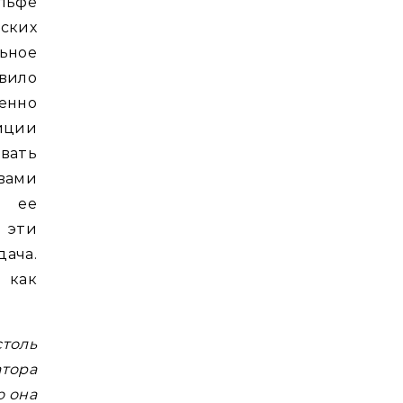
льфе
йских
ьное
авило
енно
зиции
вать
вами
з ее
 эти
дача.
 как
столь
атора
о она