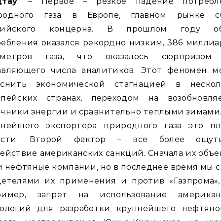
дтау
. – Первое – резкое падение потребл
родного газа в Европе, главном рынке с
сийского концерна. В прошлом году о
ебления оказался рекордно низким, 386 милли
ометров газа, что оказалось сюрпризом
авляющего числа аналитиков. Этот феномен м
яснить экономической стагнацией в нескол
опейских странах, переходом на возобновля
чники энергии и сравнительно теплыми зимами
пнейшего экспортера природного газа это пл
ости. Второй фактор – все более ощут
ействие американских санкций. Сначала их объ
 нефтяные компании, но в последнее время мы 
детелями их применения и против «Газпрома», 
ример, запрет на использование американ
нологий для разработки крупнейшего нефтяно