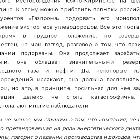
ового месторождения Южно-Киринское на ше
лина. К этому можно прибавить попытки росси
курентов «Газпрома» подорвать его монопол
жение экспортера углеводородов. Все это пост
зпром» в трудное положение, но соверш
естен, на мой взгляд, разговор о том, что по
пании подорваны. Она продолжает зарабаты
ьги, она обладает значительными резер
родного газа и нефти. Да, некоторые и
торождений иссякают, она должна восполнять
ри, но это, в принципе, посильная для нее за
уация далеко не столь катастрофична,
полагают многие наблюдатели.
м не менее, мы слышим о том, что компания, не 
о претендовавшая на роль энергетического дикт
пы, говорит о падении производства и доходов, чт