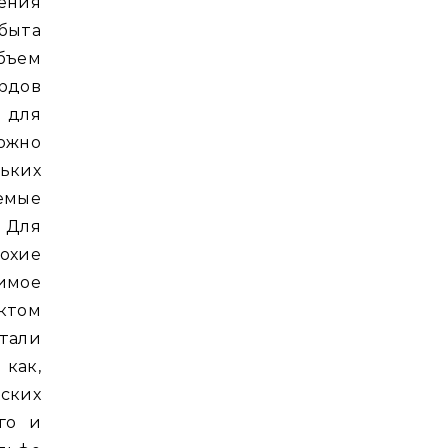
ения
быта
бъем
ардов
 для
ожно
ьких
емые
. Для
охие
имое
ектом
стали
как,
ских
го и