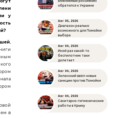
огут
Вменяемый россиянин
обратился к Украине
лени
ли у
Авг 05, 2026
ость
Диапазон реально
ий?
возможного для Помойки
выбора
ишей
,
Авг 04, 2026
ниги
Иной раз какой-то
беспилотник таки
учным
долетает
кого
ором
Авг 04, 2026
Зеленский ввёл новые
нала
санкции против Помойки
ором
Авг 04, 2026
Санитарно-гигиенические
овой
работы в Крыму
чем в