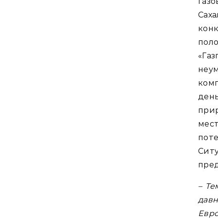
газ
Саха
кон
поло
«Га
неум
ком
ден
при
мес
поте
Сит
пред
– Те
давн
Евро