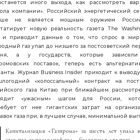
останется иного выхода, как рассмотреть вар
кола компании». Российский энергетический се
ьше не является мощным оружием Росси
статирует новую реальность газета The Washin
t и приводит данные о том, что спрос в мир
одный газ упал до низшего за постсоветский п
вня, а у государств, которые зависел
промовских поставок, теперь есть альтернати
анты. Журнал Business Insider приходит к выводу
шлогодний «колоссальный» контракт на пост
сийского газа Китаю при ближайшем рассмотр
лядит «ужасным» шагом для России, кот
ребует от нее гигантских затрат на организ
авок газа при, в лучшем случае, минимальной выг
Капитализация «Газпрома» за шесть лет упала 
семь раз, за последний год – более чем в два раза