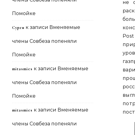
не 
рас
Помойке
бол
к записи
Вменяемые
кон
Сурен
Pos
члены Совбеза попеняли
прир
уро
Помойке
газ
к записи
Вменяемые
mitasmies
вари
про
члены Совбеза попеняли
рос
выг
Помойке
пот
к записи
Вменяемые
mitasmies
пост
члены Совбеза попеняли