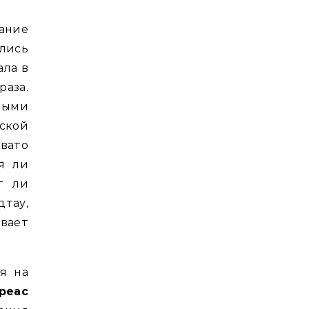
ание
лись
ала в
аза.
ными
ской
вато
я ли
т ли
тау,
ывает
я на
реас