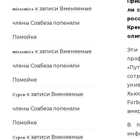
При
к записи
Вменяемые
mitasmies
ли 
рос
члены Совбеза попеняли
Кре
оли
Помойке
Эти
к записи
Вменяемые
mitasmies
про
члены Совбеза попеняли
«Пут
сот
Помойке
уни
Хью
к записи
Вменяемые
Сурен
For
члены Совбеза попеняли
аме
Помойке
В п
инфо
к записи
Вменяемые
Сурен