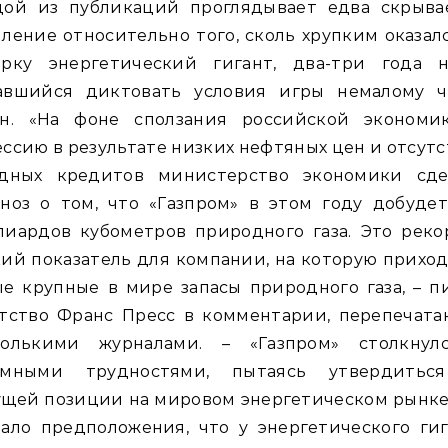
дой из публикаций проглядывает едва скрыва
ление относительно того, сколь хрупким оказал
ерку энергетический гигант, два-три года н
авшийся диктовать условия игры немалому ч
ан. «На фоне сползания российской экономи
ссию в результате низких нефтяных цен и отсут
адных кредитов министерство экономики сде
ноз о том, что «Газпром» в этом году добуде
лиардов кубометров природного газа. Это реко
ий показатель для компании, на которую прихо
е крупные в мире запасы природного газа, – 
нтство Франс Пресс в комментарии, перепечата
колькими журналами. – «Газпром» столкнул
омными трудностями, пытаясь утвердитьс
щей позиции на мировом энергетическом рынке
ало предположения, что у энергетического ги