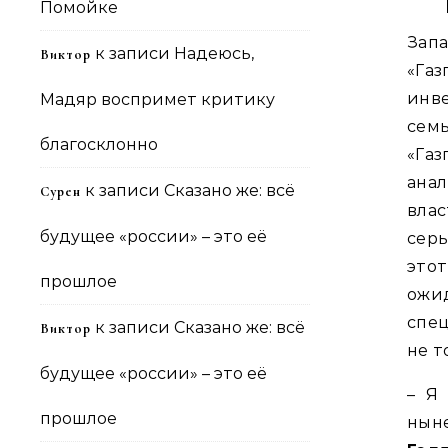
Помойке
Зап
к записи
Надеюсь,
Виктор
«Га
инве
Мадяр воспримет критику
сем
благосклонно
«Га
ана
к записи
Сказано же: всё
Сурен
вла
будущее «россии» – это её
сер
это
прошлое
ожи
спец
к записи
Сказано же: всё
Виктор
не т
будущее «россии» – это её
– Я
прошлое
нын