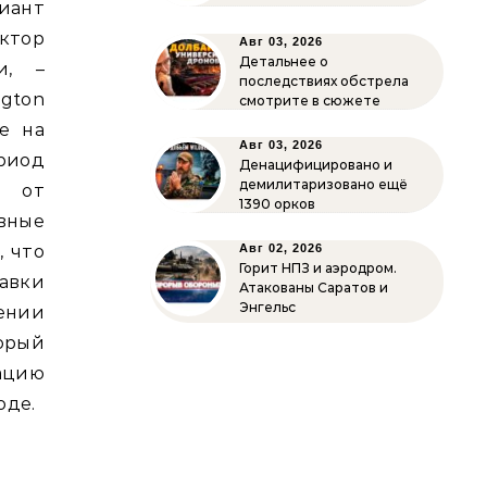
иант
ктор
Авг 03, 2026
Детальнее о
и, –
последствиях обстрела
gton
смотрите в сюжете
е на
Авг 03, 2026
ериод
Денацифицировано и
демилитаризовано ещё
и от
1390 орков
вные
, что
Авг 02, 2026
Горит НПЗ и аэродром.
авки
Атакованы Саратов и
Энгельс
ении
орый
ацию
оде.
в