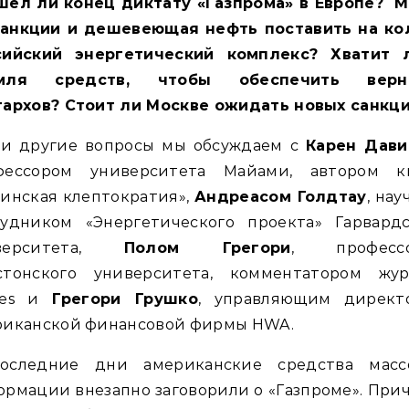
шел ли конец диктату «Газпрома» в Европе? М
санкции и дешевеющая нефть поставить на ко
сийский энергетический комплекс? Хватит 
мля средств, чтобы обеспечить верн
гархов? Стоит ли Москве ожидать новых санкц
 и другие вопросы мы обсуждаем с
Карен Дав
фессором университета Майами, автором к
инская клептократия»,
Андреасом Голдтау
, на
рудником «Энергетического проекта» Гарвардс
верситета,
Полом Грегори
, професс
стонского университета, комментатором жур
bes и
Грегори Грушко
, управляющим директ
риканской финансовой фирмы HWA.
оследние дни американские средства масс
рмации внезапно заговорили о «Газпроме». При