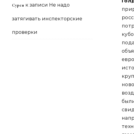
Гол
к записи
Не надо
Сурен
при
рос
затягивать инспекторские
потр
проверки
куб
под
объ
евр
исто
кру
нов
возд
были
сви
нап
тех