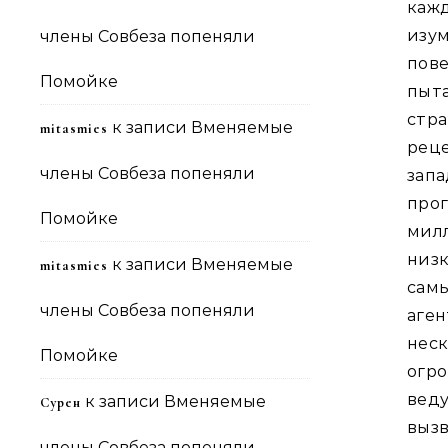
каж
изум
члены Совбеза попеняли
пов
Помойке
пыт
стр
к записи
Вменяемые
mitasmies
реце
члены Совбеза попеняли
зап
прог
Помойке
мил
низк
к записи
Вменяемые
mitasmies
самы
члены Совбеза попеняли
аге
нес
Помойке
огр
веду
к записи
Вменяемые
Сурен
вызв
члены Совбеза попеняли