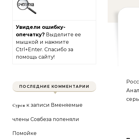
Увидели ошибку-
опечатку?
Выделите ее
мышкой и нажмите
Ctrl+Enter. Спасибо за
помощь сайту!
Российский газовый экспортер теряет дееспособность.
ПОСЛЕДНИЕ КОММЕНТАРИИ
Ана
сер
к записи
Вменяемые
Сурен
члены Совбеза попеняли
Помойке