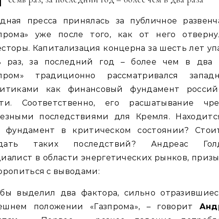
адная пресса принялась за публичное развенч
зпрома» уже после того, как от него отверну
сторы. Капитализация концерна за шесть лет уп
ь раз, за последний год – более чем в два р
зпром» традиционно рассматривался запад
литиками как финансовый фундамент россий
сти. Соответственно, его расшатывание чре
ьезными последствиями для Кремля. Находитс
т фундамент в критическом состоянии? Стои
дать таких последствий? Андреас Голд
иалист в области энергетических рынков, приз
оропиться с выводами:
 бы выделил два фактора, сильно отразившиес
ешнем положении «Газпрома», – говорит
Анд