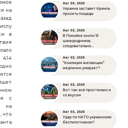
емое
Авг 04, 2026
Украина заставит Кремль
ся на
просить пощады
азад
ислу
Авг 03, 2026
ки в
В Помойке около 15
шахедодромов,
ствия
следовательно…
лало
т 414
Авг 03, 2026
“Коалиция желающих”
рдно
медленно умирает?
дятся
пишет
Авг 03, 2026
нном
Вот так: всё простенько и
со вкусом
ся с
я на
Авг 03, 2026
, что
Удар по НАТО украинским
ганта
беспилотником?