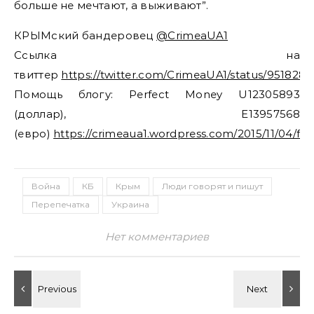
больше не мечтают, а выживают”.
КРЫМский бандеровец
@CrimeaUA1
Ссылка на
твиттер
https://twitter.com/CrimeaUA1/status/95182
Помощь блогу: Perfect Money U12305893
(доллар), E13957568
(евро)
https://crimeaua1.wordpress.com/2015/11/04/fi
Война
КБ
Крым
Люди говорят и пишут
Перепечатка
Украина
Нет комментариев