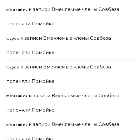
к записи
Вменяемые члены Совбеза
mitasmies
попеняли Помойке
к записи
Вменяемые члены Совбеза
Сурен
попеняли Помойке
к записи
Вменяемые члены Совбеза
Сурен
попеняли Помойке
к записи
Вменяемые члены Совбеза
mitasmies
попеняли Помойке
к записи
Вменяемые члены Совбеза
mitasmies
попеняли Помойке