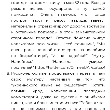
город, в котором я живу за мои 52 года. Всегда
ремонт делало государство, а тут самой
приходится. Очень надеюсь, что, когда
построят мост и трассу Таврида, завезут
материалы и отремонтируют дороги, тротуары
и остальные подъезды в этом замечательном
старинном городе”. Ответы: “Многие живут
надеждами всю жизнь. Несбыточными”, “Мы
очень рады, вставайте в очередь за пособием
по безработице!”, “И не надейся!!!”, “Ну-ну.
Надейтесь”, “Надежда умирает
последней”
https://twitter.com/CrimeaUA1/status/
Русскочелюстные продолжают переть к нам
свою культуру, настаивая на том, что
“украинского языка не существует”. Кстати,
ватный урод, написавший последний
комментарий, даже на русском с ошибками
пишет, как и большинство из них: “Ребят, я что-
то не понимаю, почему люди настолько