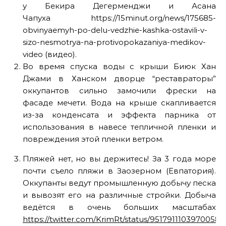
у Бекира Дегерменджи и Асана
Чапуха https://15minut.org/news/175685-
obvinyaemyh-po-delu-vedzhie-kashka-ostavili-v-
sizo-nesmotrya-na-protivopokazaniya-medikov-
video (видео).
Во время спуска воды с крыши Биюк Хан
Джами в Ханском дворце “реставраторы”
оккупантов сильно замочили фрески на
фасаде мечети. Вода на крыше скапливается
из-за конденсата и эффекта парника от
использования в навесе тепличной пленки и
повреждения этой пленки ветром.
Пляжей нет, но вы держитесь! За 3 года море
почти съело пляжи в Заозерном (Евпатория).
Оккупанты ведут промышленную добычу песка
и вывозят его на различные стройки. Добыча
ведётся в очень больших масштабах
https://twitter.com/KrimRt/status/95179111039700582