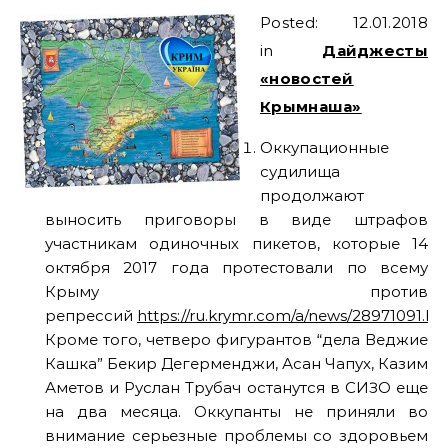
Posted: 12.01.2018
in
Дайджесты
«новостей
Крымнаша»
Оккупационные
судилища
продолжают
выносить приговоры в виде штрафов
участникам одиночных пикетов, которые 14
октября 2017 года протестовали по всему
Крыму против
репрессий
https://ru.krymr.com/a/news/28971091.ht
Кроме того, четверо фигурантов “дела Веджие
Кашка” Бекир Дегерменджи, Асан Чапух, Казим
Аметов и Руслан Трубач останутся в СИЗО еще
на два месяца. Оккупанты не приняли во
внимание серьезные проблемы со здоровьем