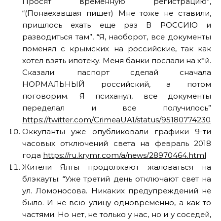
Просят временную регистрацию”,
“(Понаехавшая пишет) Мне тоже не ставили,
пришлось ехать еще раз В РОССИЮ и
разводиться там”, “Я, наоборот, все документы
поменял с крымских на российские, так как
хотел взять ипотеку. Меня банки послали на х*й.
Сказали: паспорт сделай сначала
НОРМАЛЬНЫЙ российский, а потом
поговорим. Я психанул, все документы
переделал и все получилось”
https://twitter.com/CrimeaUA1/status/951807742305
Оккупанты уже опубликовали графики 9-ти
часовых отключений света на февраль 2018
года
https://ru.krymr.com/a/news/28970464.html
Жители Ялты продолжают жаловаться на
блэкауты: “Уже третий день отключают свет на
ул. Ломоносова. Никаких предупреждений не
было. И не всю улицу одновременно, а как-то
частями. Но нет, не только у нас, но и у соседей,