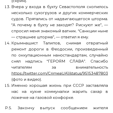
(скрин).
Вчера у входа в бухту Севастополя скопилось
несколько сухогрузов и других коммерческих
судов. Прятались от надвигающегося шторма.
“А почему в бухту не заходят? Рискуют же”, —
спросил меня знакомый ватник. “Санкции ныне
— страшнее шторма”, — ответил я ему.
Крымнашист Талипов, снимая отвратный
ремонт дороги в Феодосии, произведенный
по оккупационным наностандартам, случайно
снял надпись “ГЕРОЯМ СЛАВА”. Спасибо
читателям за внимательность
https://twitter.com/CrimeaUA1/status/9515348780336
(фото и видео).
Именно хорошая жизнь при СССР заставляла
нас на кухне коммуналки жарить сахар в
ложечке на газовой конфорке.
P.S. Закончу выпуск сообщением жителя