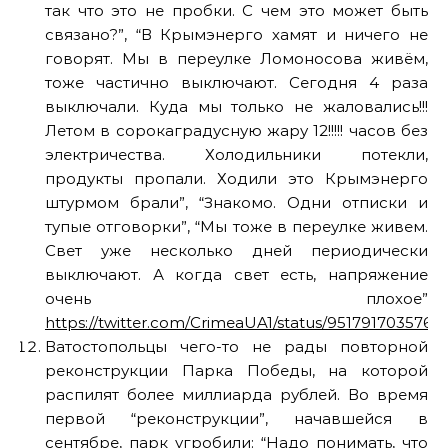
так что это не пробки. С чем это может быть
связано?”, “В Крымэнерго хамят и ничего не
говорят. Мы в переулке Ломоносова живём,
тоже частично выключают. Сегодня 4 раза
выключали. Куда мы только не жаловались!!!
Летом в сорокаградусную жару 12!!!!! часов без
электричества. Холодильники потекли,
продукты пропали. Ходили это Крымэнерго
штурмом брали”, “Знакомо. Одни отписки и
тупые отговорки”, “Мы тоже в переулке живем.
Свет уже несколько дней периодически
выключают. А когда свет есть, напряжение
очень плохое”
https://twitter.com/CrimeaUA1/status/9517917035765
Ватостопольцы чего-то не рады повторной
реконструкции Парка Победы, на которой
распилят более миллиарда рублей. Во время
первой “реконструкции”, начавшейся в
сентябре, парк угробили: “Надо понимать, что