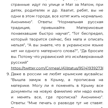
странные: идут по улице и Мат за Матом, при
детях, родителях и др. Хватит, ребят, вы не
одни в этом городе, все хотят жить нормально.
Анонимно”. Ответы: “Нормальная русская
традиция, привыкайте. Материковые
понаехавшие быстро научат”, “Тот беспредел,
который творится сейчас, без мата и описать
нельзя”, “А вы знаете, что в украинском языке
нет ни одного матерного слова?”, “Да бросьте
вы. Потому что украинский это искАверканный
русский”
https://twitter.com/CrimeaUA1/status/951419392738
Даже в россии не любят крымские аусвайсы:
“Вышла замуж в Крыму, а прописана на
материке. Могу ли я поменять в Крыму все
документы на новую фамилию или надо ехать
и менять все, где прописка? Анонимно”.
Ответы: “Мне печать о разводе тут не ставят.