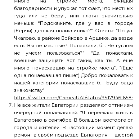
много на стройке моста, ожидая
благодарности и упуская тот факт, что местных
туда или не берут, или платят значительно
меньше: “Подскажите, где у вас в городе
(Керчи) детская поликлиника?”. Ответы: “По ул.
Чкалово, в районе Войково в Аршике, да везде
есть. Вы не местные? Понаехали, б… Чё гуглом
не умеем пользоваться?”, “Да, понаехали,
военные защищать вот таких, как ты. А ещё
много понаехавших на стройке моста”, “(Ещё
одна понаехавшая пишет) Добро пожаловать к
нашей категории понаехавшие б… Буду рада
знакомству”
https://twitter.com/CrimeaUA1/status/9517946165835
Не все жители Евпатории разделяют оптимизм
очередной понаехавшей: “Я переехала жить в
Евпаторию в сентябре. В большом восторге от
города и жителей. В настоящий момент делаю
ремонт в своём подъезде. Евпатория — шестой