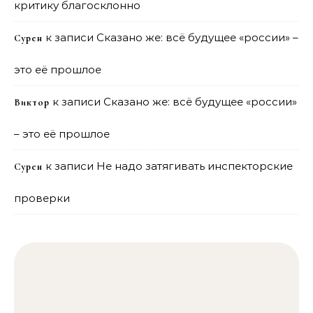
критику благосклонно
к записи
Сказано же: всё будущее «россии» –
Сурен
это её прошлое
к записи
Сказано же: всё будущее «россии»
Виктор
– это её прошлое
к записи
Не надо затягивать инспекторские
Сурен
проверки