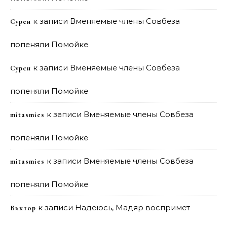
к записи
Вменяемые члены Совбеза
Сурен
попеняли Помойке
к записи
Вменяемые члены Совбеза
Сурен
попеняли Помойке
к записи
Вменяемые члены Совбеза
mitasmies
попеняли Помойке
к записи
Вменяемые члены Совбеза
mitasmies
попеняли Помойке
к записи
Надеюсь, Мадяр воспримет
Виктор