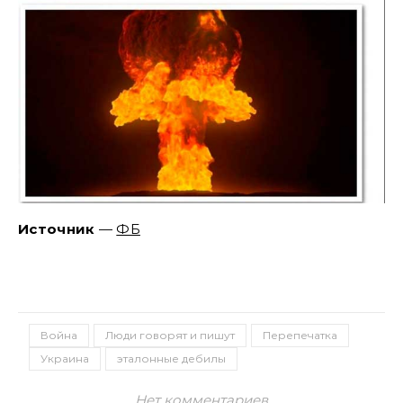
Источник
—
ФБ
Война
Люди говорят и пишут
Перепечатка
Украина
эталонные дебилы
Нет комментариев