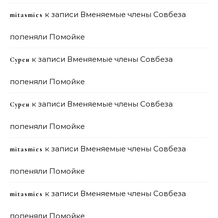
к записи
Вменяемые члены Совбеза
mitasmies
попеняли Помойке
к записи
Вменяемые члены Совбеза
Сурен
попеняли Помойке
к записи
Вменяемые члены Совбеза
Сурен
попеняли Помойке
к записи
Вменяемые члены Совбеза
mitasmies
попеняли Помойке
к записи
Вменяемые члены Совбеза
mitasmies
попеняли Помойке