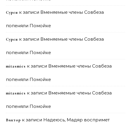
к записи
Вменяемые члены Совбеза
Сурен
попеняли Помойке
к записи
Вменяемые члены Совбеза
Сурен
попеняли Помойке
к записи
Вменяемые члены Совбеза
mitasmies
попеняли Помойке
к записи
Вменяемые члены Совбеза
mitasmies
попеняли Помойке
к записи
Надеюсь, Мадяр воспримет
Виктор