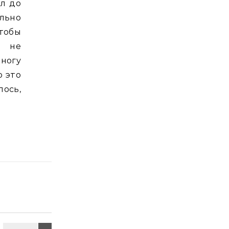
ёл до
льно
чтобы
, не
многу
о это
лось,