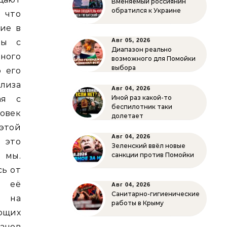
Вменяемый россиянин
обратился к Украине
 что
ие в
Авг 05, 2026
ны с
Диапазон реально
ого
возможного для Помойки
выбора
о его
лиза
Авг 04, 2026
Иной раз какой-то
ая с
беспилотник таки
ловек
долетает
этой
Авг 04, 2026
 это
Зеленский ввёл новые
 мы.
санкции против Помойки
сь от
ь её
Авг 04, 2026
Санитарно-гигиенические
т на
работы в Крыму
ающих
ганов