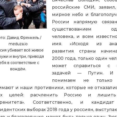
российские СМИ, заявил,
мирное небо и благополуч
России напрямую связа
существованием одн
человека, и всем известн
то: Давид Френкель /
имя. «Исходя из ана
meduza.io
сия убивает всё живое
развития страны начин
ружи и внутри, приводя
2000 года, только один че
ебя в соответствие с
может справиться с 
вождём.
задачей — Путин. И
понимаем не только
мают и наши противники, которые не отказали
их целей: расчленить Россию и лишит
еренитета». Соответственно, и кандида
идентских выборах 2018 года у россиян, выступ
ир и благополучие, может быть только один. Зю