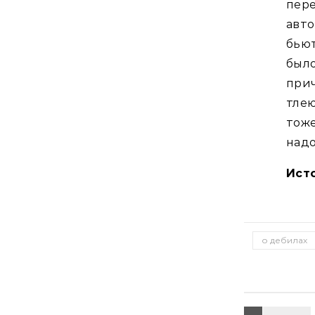
пере
авт
бьют
был
прич
тлею
тоже
надо
Ист
о дебилах