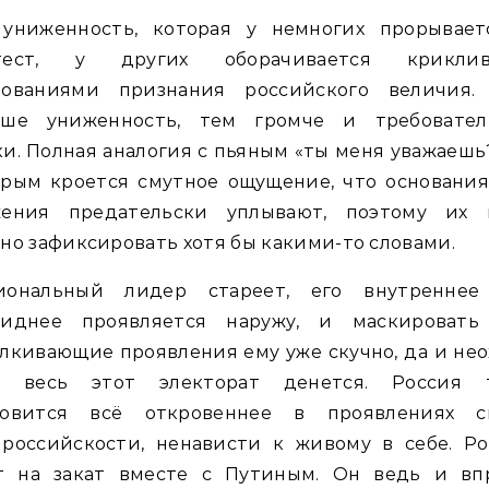
 униженность, которая у немногих прорывает
тест, у других оборачивается крикли
бованиями признания российского величия.
ьше униженность, тем громче и требовател
и. Полная аналогия с пьяным «ты меня уважаешь?
орым кроется смутное ощущение, что основания
жения предательски уплывают, поэтому их 
но зафиксировать хотя бы какими-то словами.
иональный лидер стареет, его внутреннее
виднее проявляется наружу, и маскировать
лкивающие проявления ему уже скучно, да и нео
а весь этот электорат денется. Россия 
новится всё откровеннее в проявлениях с
ироссийскости, ненависти к живому в себе. Ро
т на закат вместе с Путиным. Он ведь и вп