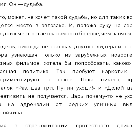
ия. Он — судьба.
то, может, не хочет такой судьбы, но для таких в
ется место в автозаке. И, положа руку на се
одных мест остаётся намного больше, чем занятых
дёжь, никогда не знавшая другого лидера и о 
ора узнающая только из зарубежных новост
дных фильмов, хотела бы попробовать, каково
тоящая политика. Так пробуют наркотик
периментируют в сексе. Пока ничего, к
алок «Раз, два три, Путин уходи!» и «Долой ца
еативить не получается. Царь почему-то не ух
а на адреналин от редких уличных выл
стойчива.
сия в стреноживании протестного движ