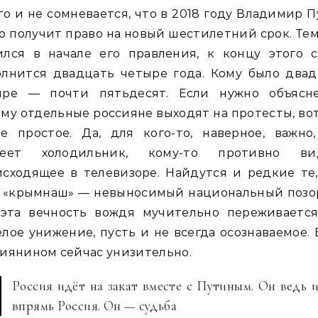
о и не сомневается, что в 2018 году Владимир 
о получит право на новый шестилетний срок. Тем
ился в начале его правления, к концу этого с
олнится двадцать четыре года. Кому было двад
ыре — почти пятьдесят. Если нужно объясне
му отдельные россияне выходят на протесты, во
е простое. Да, для кого-то, наверное, важно
теет холодильник, кому-то противно ви
сходящее в телевизоре. Найдутся и редкие те
о «крымнаш» — невыносимый национальный позор
 эта вечность вождя мучительно переживается
лое унижение, пусть и не всегда осознаваемое.
иянином сейчас унизительно.
Россия идёт на закат вместе с Путиным. Он ведь 
впрямь Россия. Он — судьба