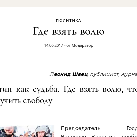
ПОЛИТИКА
Где взять волю
14.06.2017
- от
Модератор
Леонид Швец
, публицист, журн
ин как судьба. Где взять волю, ч
учить свободу
Председатель Госд
Вячеслав Володин, сооб