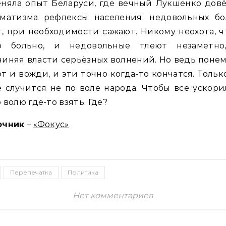
няла опыт Беларуси, где вечный Лукшенко дов
оматизма рефлексы населения: недовольных бо
, при необходимости сажают. Никому неохота, 
о больно, и недовольные тлеют незаметно
иняя власти серьёзных волнений. Но ведь поне
т и вожди, и эти точно когда-то кончатся. Тольк
 случится не по воле народа. Чтобы всё ускори
 волю где-то взять. Где?
очник
–
«Фокус»
Перепечатка
Политика
Нет комментариев