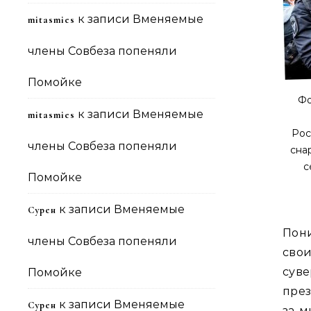
к записи
Вменяемые
mitasmies
члены Совбеза попеняли
Помойке
Фо
к записи
Вменяемые
mitasmies
Рос
члены Совбеза попеняли
сна
с
Помойке
к записи
Вменяемые
Сурен
Пони
члены Совбеза попеняли
сво
сув
Помойке
през
к записи
Вменяемые
Сурен
за м