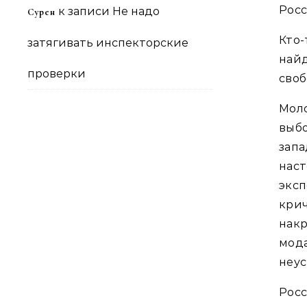
Росс
к записи
Не надо
Сурен
Кто-
затягивать инспекторские
найд
проверки
своб
Моло
выб
запа
нас
экс
крич
накр
мод
неу
Рос