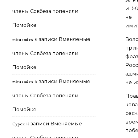
и Ж
члены Совбеза попеняли
не 
Помойке
имит
к записи
Вменяемые
Воло
mitasmies
при
члены Совбеза попеняли
фра
Рос
Помойке
адми
к записи
Вменяемые
mitasmies
не и
члены Совбеза попеняли
Пра
ков
Помойке
рас
вре
к записи
Вменяемые
Сурен
побе
члены Совбеза попеняли