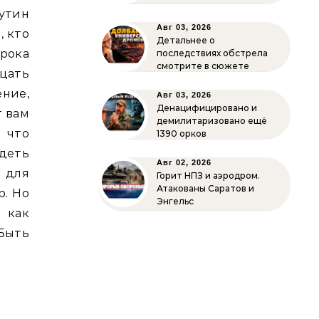
Путин
Авг 03, 2026
, кто
Детальнее о
рока
последствиях обстрела
смотрите в сюжете
цать
ние,
Авг 03, 2026
Денацифицировано и
т вам
демилитаризовано ещё
, что
1390 орков
деть
Авг 02, 2026
, для
Горит НПЗ и аэродром.
Атакованы Саратов и
. Но
Энгельс
 как
 Быть
и