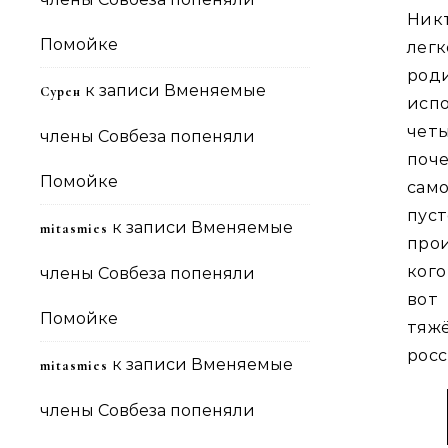
Никт
Помойке
легк
род
к записи
Вменяемые
Сурен
исп
чет
члены Совбеза попеняли
поче
Помойке
само
пус
к записи
Вменяемые
mitasmies
прои
ког
члены Совбеза попеняли
вот
Помойке
тяжё
росс
к записи
Вменяемые
mitasmies
члены Совбеза попеняли