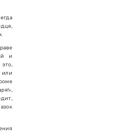
сегда
рдце,
.
праве
ей и
 это,
 или
роме
ря!»,
одит,
азок
ения