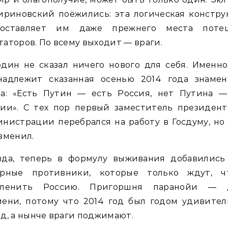
ириновский поёжились: эта логическая констру
оставляет им даже прежнего места поте
аторов. По всему выходит — враги.
дин не сказал ничего нового для себя. Именн
надлежит сказанная осенью 2014 года знамен
за: «Есть Путин — есть Россия, нет Путина —
сии». С тех пор первый заместитель президент
нистрации перебрался на работу в Госдуму, но
зменил.
вда, теперь в формулу выживания добавились
арные противники, которые только ждут, ч
членить Россию. Пригоршня паранойи — 
мени, потому что 2014 год был годом удивител
д, а нынче враги поджимают.