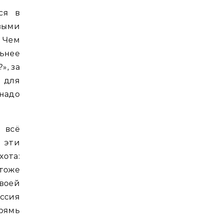
ся в
выми
 Чем
ьнее
», за
 для
надо
 всё
 эти
хота:
тоже
воей
ссия
рямь