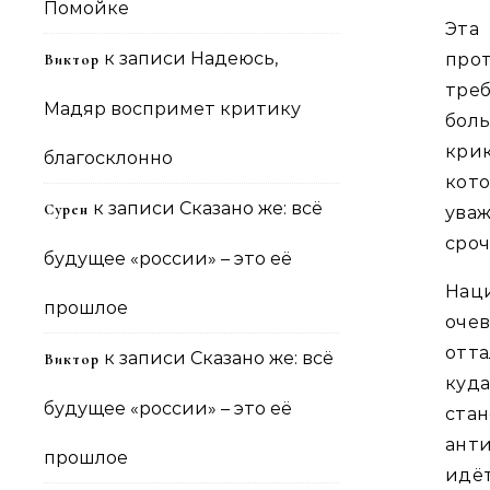
Помойке
Эта
к записи
Надеюсь,
про
Виктор
тре
Мадяр воспримет критику
бол
крик
благосклонно
кот
к записи
Сказано же: всё
Сурен
ува
сроч
будущее «россии» – это её
Нац
прошлое
оче
отта
к записи
Сказано же: всё
Виктор
куд
будущее «россии» – это её
ста
ант
прошлое
идё