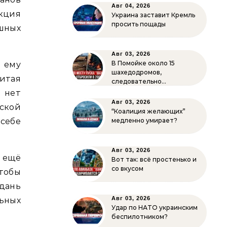
Авг 04, 2026
кция
Украина заставит Кремль
просить пощады
шных
Авг 03, 2026
В Помойке около 15
о ему
шахедодромов,
итая
следовательно…
 нет
Авг 03, 2026
ской
“Коалиция желающих”
 себе
медленно умирает?
Авг 03, 2026
 ещё
Вот так: всё простенько и
со вкусом
тобы
дань
Авг 03, 2026
ьных
Удар по НАТО украинским
беспилотником?