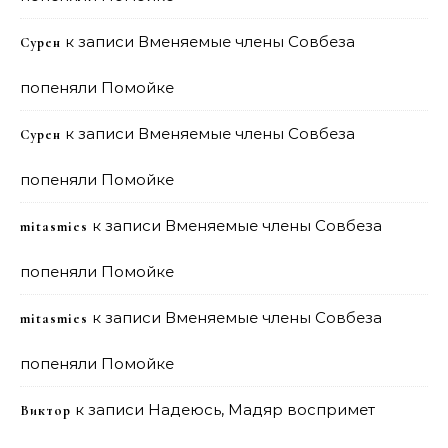
к записи
Вменяемые члены Совбеза
Сурен
попеняли Помойке
к записи
Вменяемые члены Совбеза
Сурен
попеняли Помойке
к записи
Вменяемые члены Совбеза
mitasmies
попеняли Помойке
к записи
Вменяемые члены Совбеза
mitasmies
попеняли Помойке
к записи
Надеюсь, Мадяр воспримет
Виктор