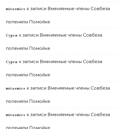
к записи
Вменяемые члены Совбеза
mitasmies
попеняли Помойке
к записи
Вменяемые члены Совбеза
Сурен
попеняли Помойке
к записи
Вменяемые члены Совбеза
Сурен
попеняли Помойке
к записи
Вменяемые члены Совбеза
mitasmies
попеняли Помойке
к записи
Вменяемые члены Совбеза
mitasmies
попеняли Помойке