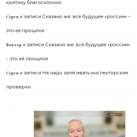
критику благосклонно
к записи
Сказано же: всё будущее «россии» –
Сурен
это её прошлое
к записи
Сказано же: всё будущее «россии»
Виктор
– это её прошлое
к записи
Не надо затягивать инспекторские
Сурен
проверки