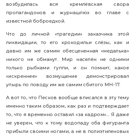
возбудилась вся кремлёвская свора
пропагандонов и журнашлюх во главе с
известной боброедкой.
Что до личной «трагедии» заказчика этой
ликвидации, то его крокодильи слёзы, как и
давно им же самим обесцененная «медалька»
никого не обманут. Мир населён не одними
только рыбками гуппи, и он помнит, какое
«искреннее» возмущение демонстрировал
упырь по поводу им же самим сбитого MH-17.
А вот то, что Песков вообще вписался в эту тему
именно таким образом, как раз и подтверждает
то, что я временно оставил «за кадром»… Я даже
не уверен, что к тому водопаду оба фигуранта
прибыли своими ногами, а не в полиэтиленовых