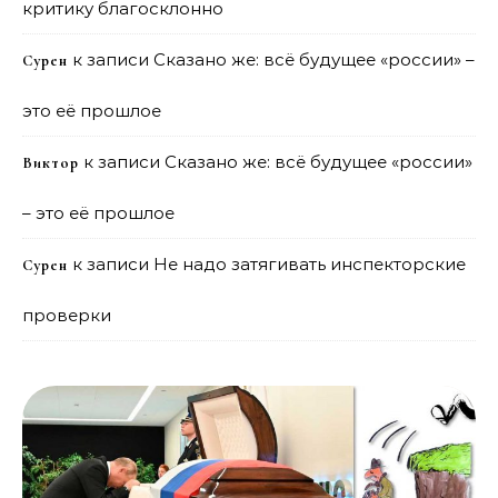
критику благосклонно
к записи
Сказано же: всё будущее «россии» –
Сурен
это её прошлое
к записи
Сказано же: всё будущее «россии»
Виктор
– это её прошлое
к записи
Не надо затягивать инспекторские
Сурен
проверки