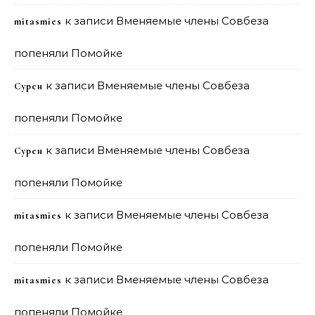
к записи
Вменяемые члены Совбеза
mitasmies
попеняли Помойке
к записи
Вменяемые члены Совбеза
Сурен
попеняли Помойке
к записи
Вменяемые члены Совбеза
Сурен
попеняли Помойке
к записи
Вменяемые члены Совбеза
mitasmies
попеняли Помойке
к записи
Вменяемые члены Совбеза
mitasmies
попеняли Помойке