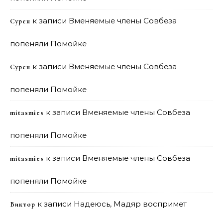
к записи
Вменяемые члены Совбеза
Сурен
попеняли Помойке
к записи
Вменяемые члены Совбеза
Сурен
попеняли Помойке
к записи
Вменяемые члены Совбеза
mitasmies
попеняли Помойке
к записи
Вменяемые члены Совбеза
mitasmies
попеняли Помойке
к записи
Надеюсь, Мадяр воспримет
Виктор