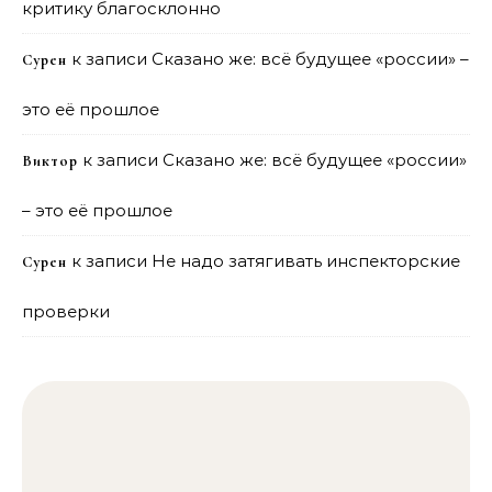
критику благосклонно
к записи
Сказано же: всё будущее «россии» –
Сурен
это её прошлое
к записи
Сказано же: всё будущее «россии»
Виктор
– это её прошлое
к записи
Не надо затягивать инспекторские
Сурен
проверки