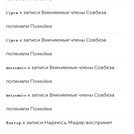
к записи
Вменяемые члены Совбеза
Сурен
попеняли Помойке
к записи
Вменяемые члены Совбеза
Сурен
попеняли Помойке
к записи
Вменяемые члены Совбеза
mitasmies
попеняли Помойке
к записи
Вменяемые члены Совбеза
mitasmies
попеняли Помойке
к записи
Надеюсь, Мадяр воспримет
Виктор