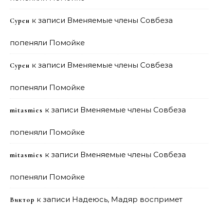
к записи
Вменяемые члены Совбеза
Сурен
попеняли Помойке
к записи
Вменяемые члены Совбеза
Сурен
попеняли Помойке
к записи
Вменяемые члены Совбеза
mitasmies
попеняли Помойке
к записи
Вменяемые члены Совбеза
mitasmies
попеняли Помойке
к записи
Надеюсь, Мадяр воспримет
Виктор