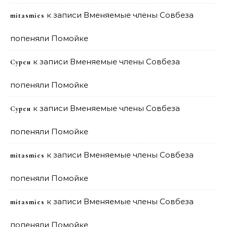
к записи
Вменяемые члены Совбеза
mitasmies
попеняли Помойке
к записи
Вменяемые члены Совбеза
Сурен
попеняли Помойке
к записи
Вменяемые члены Совбеза
Сурен
попеняли Помойке
к записи
Вменяемые члены Совбеза
mitasmies
попеняли Помойке
к записи
Вменяемые члены Совбеза
mitasmies
попеняли Помойке