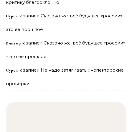
критику благосклонно
к записи
Сказано же: всё будущее «россии» –
Сурен
это её прошлое
к записи
Сказано же: всё будущее «россии»
Виктор
– это её прошлое
к записи
Не надо затягивать инспекторские
Сурен
проверки