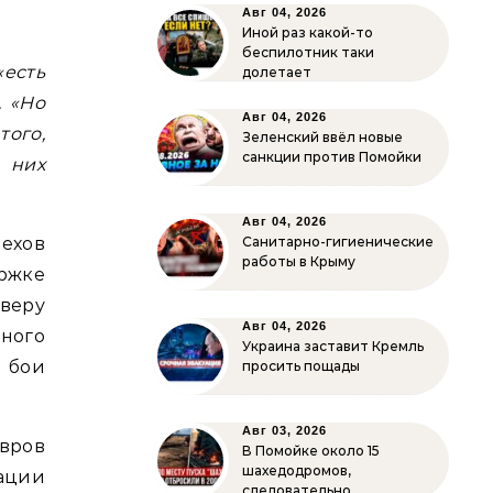
Авг 04, 2026
Иной раз какой-то
беспилотник таки
«есть
долетает
. «Но
Авг 04, 2026
ого,
Зеленский ввёл новые
санкции против Помойки
 них
Авг 04, 2026
пехов
Санитарно-гигиенические
работы в Крыму
ржке
веру
Авг 04, 2026
дного
Украина заставит Кремль
бои
просить пощады
Авг 03, 2026
вров
В Помойке около 15
шахедодромов,
ации
следовательно…