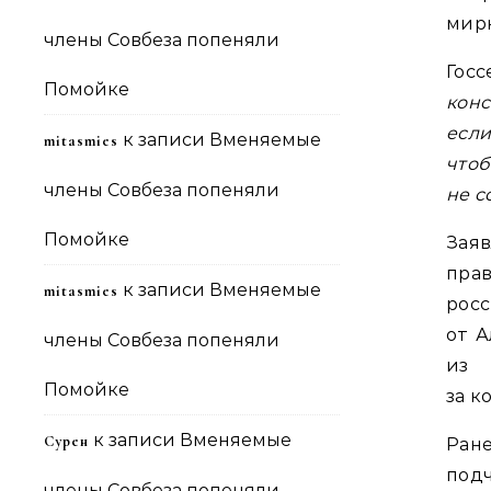
мирн
члены Совбеза попеняли
Гос
Помойке
конс
есл
к записи
Вменяемые
mitasmies
что
члены Совбеза попеняли
не с
Помойке
Заяв
пра
к записи
Вменяемые
mitasmies
рос
от А
члены Совбеза попеняли
из
Помойке
за к
к записи
Вменяемые
Сурен
Ран
под
члены Совбеза попеняли