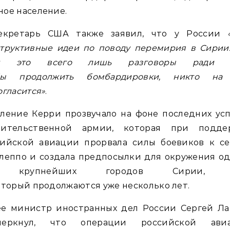
ое население.
секретарь США также заявил, что у России
труктивные идеи по поводу перемирия в Сирии
и это всего лишь разговоры ради т
бы продолжить бомбардировки, никто на
огласится»
.
ление Керри прозвучало на фоне последних ус
вительственной армии, которая при подде
сийской авиации прорвала силы боевиков к се
леппо и создала предпосылки для окружения о
 крупнейших городов Сирии, 
оторый продолжаются уже несколько лет.
ее министр иностранных дел России Сергей Ла
черкнул, что операции российской ави