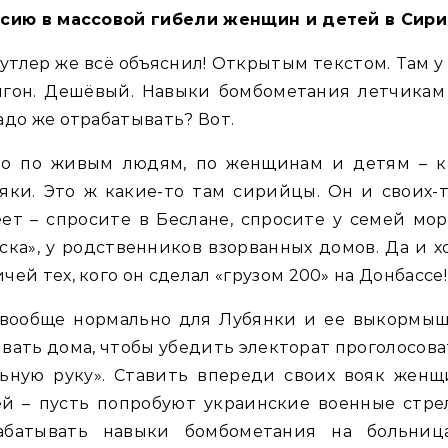
сию в массовой гибели женщин и детей в Сири
утлер же всё объяснил! Открытым текстом. Там у
игон. Дешёвый. Навыки бомбометания летчикам 
адо же отрабатывать? Вот.
то по живым людям, по женщинам и детям – к
яки. Это ж какие-то там сирийцы. Он и своих-
ет – спросите в Беслане, спросите у семей мо
ска», у родственников взорванных домов. Да и х
чей тех, кого он сделал «грузом 200» на Донбассе!
 вообще нормально для Лубянки и ее выкормыш
вать дома, чтобы убедить электорат проголосова
льную руку». Ставить впереди своих вояк женщ
й – пусть попробуют украинские военные стре
абатывать навыки бомбометания на больниц