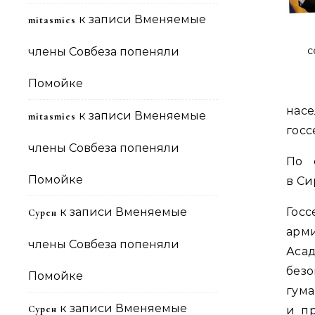
к записи
Вменяемые
mitasmies
с
члены Совбеза попеняли
Помойке
нас
к записи
Вменяемые
mitasmies
госс
члены Совбеза попеняли
По 
Помойке
в Си
к записи
Вменяемые
Госс
Сурен
арм
члены Совбеза попеняли
Аса
без
Помойке
гум
к записи
Вменяемые
Сурен
и п