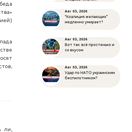
обеда
тва»
Авг 03, 2026
“Коалиция желающих”
цией)
медленно умирает?
Авг 03, 2026
пада
Вот так: всё простенько и
рстве
со вкусом
осят
тов,
Авг 03, 2026
Удар по НАТО украинским
беспилотником?
 ли,