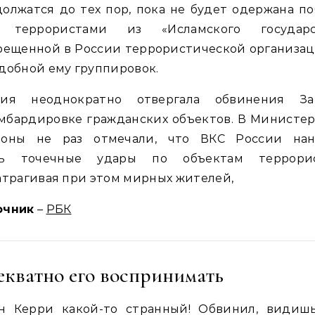
олжатся до тех пор, пока не будет одержана п
 террористами из «Исламского государс
рещенной в России террористической организа
добной ему группировок.
сия неоднократно отвергала обвинения За
мбардировке гражданских объектов. В Министе
роны не раз отмечали, что ВКС России нан
ь точечные удары по объектам террорис
атрагивая при этом мирных жителей,
очник
–
РБК
екватно его воспринимать
н Керри какой-то странный! Обвинил, видишь