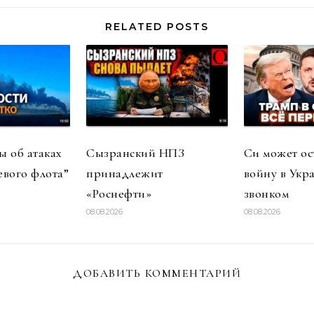
RELATED POSTS
 об атаках
Сызранский НПЗ
Си может ос
евого флота”
принадлежит
войну в Укр
«Роснефти»
звонком
08.08.2026
08.08.2026
ДОБАВИТЬ КОММЕНТАРИЙ