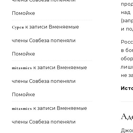
прод
над
Помойке
(зап
к записи
Вменяемые
Сурен
и по
члены Совбеза попеняли
Рос
в бо
Помойке
обо
лиш
к записи
Вменяемые
mitasmies
не з
члены Совбеза попеняли
Ист
Помойке
к записи
Вменяемые
mitasmies
Ад
члены Совбеза попеняли
Джо