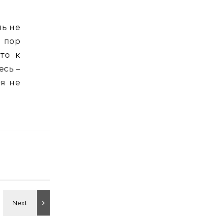
ль не
 пор
то к
есь –
ия не