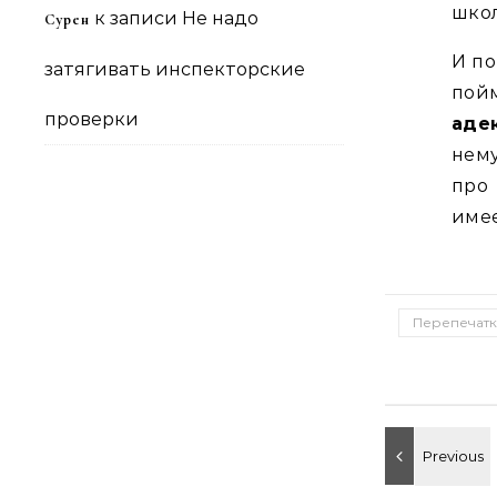
школ
к записи
Не надо
Сурен
И по
затягивать инспекторские
пой
проверки
аде
нему
про 
имее
Перепечатк