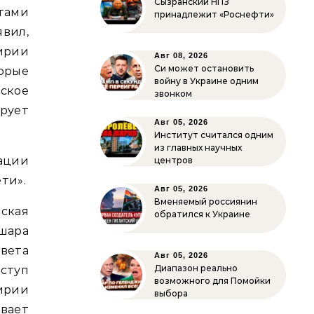
Сызранский НПЗ
тами
принадлежит «Роснефти»
вил,
Сирии
Авг 08, 2026
Си может остановить
орые
войну в Украине одним
кое
звонком
рует
Авг 05, 2026
Институт считался одним
из главных научных
ации
центров
ти».
Авг 05, 2026
Вменяемый россиянин
йская
обратился к Украине
шара
вета
Авг 05, 2026
Диапазон реально
ступ
возможного для Помойки
ирии
выбора
вает