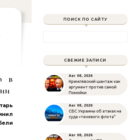
ПОИСК ПО САЙТУ
л
Найти:
СВЕЖИЕ ЗАПИСИ
ю в
Авг 08, 2026
Кремлёвский шантаж как
рии
аргумент против самой
Помойки
тарь
Авг 08, 2026
СБС Украины об атаках на
инил
суда «теневого флота”
бели
Авг 08, 2026