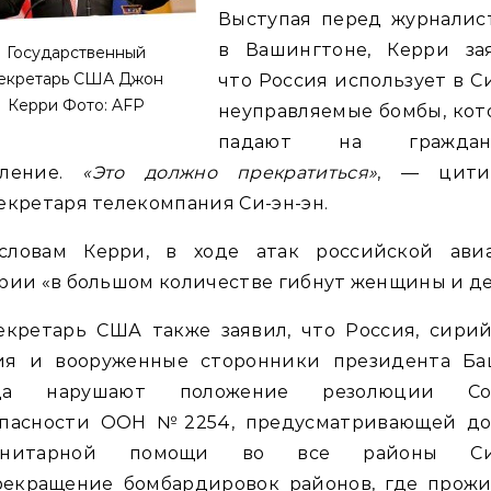
Выступая перед журналис
в Вашингтоне, Керри зая
Государственный
екретарь США Джон
что Россия использует в 
Керри Фото: AFP
неуправляемые бомбы, кот
падают на гражданс
еление.
«Это должно прекратиться»
, — цити
екретаря телекомпания Си-эн-эн.
словам Керри, в ходе атак российской ави
рии «в большом количестве гибнут женщины и де
екретарь США также заявил, что Россия, сири
ия и вооруженные сторонники президента Ба
да нарушают положение резолюции Со
опасности ООН №2254, предусматривающей до
анитарной помощи во все районы С
рекращение бомбардировок районов, где прожи