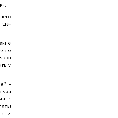
и
«.
 него
где-
акие
то не
ряков
оть у
ей –
ть за
ин и
лять!
ах и