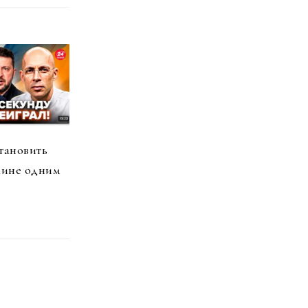
тановить
аине одним