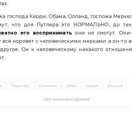
ах.
ка господа Керри, Обама, Олланд, госпожа Мерке
мут, что для Путлера это НОРМАЛЬНО, до тех
кватно его воспринимать
они не смогут. Они-
 всё норовят с человеческими мерками, а он-то в
другое. Он к человеческому никакого отношен
т.
а
Перепост
Политика
путин
Сирия
фашизм
Нет комментариев