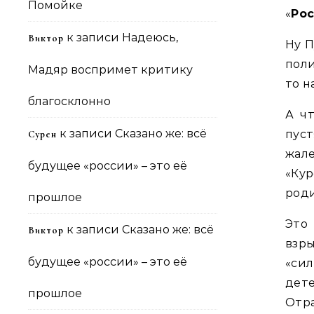
Помойке
«
Рос
к записи
Надеюсь,
Виктор
Ну П
пол
Мадяр воспримет критику
то н
благосклонно
А ч
к записи
Сказано же: всё
пуст
Сурен
жале
будущее «россии» – это её
«Кур
роди
прошлое
Это
к записи
Сказано же: всё
Виктор
взры
будущее «россии» – это её
«си
дете
прошлое
Отр